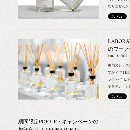
なりませんか
ホットなイベ
で、なんとな
と捉えていた
う？ LABOR
LABORA
一緒に、香り
ョップ 京都店
のワーク
～8月27日
_MINI LA
June 18, 2017
ランスブランド「
梅雨のシーズ
（ラボラトリオ
すか？ 本日は、M
開いたします
ラボ バイ 
定にて、ラボ
ボをステージ
レグランス・
お知らせいたしま
ショップを開
嗅覚の実験室
LABORATO
ラトリオ・オ
ークショップ
実験室）は、
ーボ」（日本
期間限定POP UP・キャンペーンの
タリアで生ま
作品を生み出
ト。 香水の
お知らせ_LABORATORIO