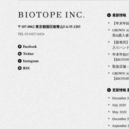
だきますが、
みなさまにお
【※LABORA
りとさせて頂
す！
いはございません
最新情報
ださい。 お
ルームフレグ
【年末年
舗への電話で
〒107-0062 東京都港区南青山5-4-35-1203
だけるのは 
GROWN 
れた方には、
TEL 03-6427-6424
のみ。 エス
荷&購入
中に返信させ
のなかで い
【新発売】G
定後のキャン
Facebook
入りハン
とお楽しみ頂け
なさまにお店
Twitter
年末年始
座店（エスト
す。
【BIOTOPE
Instagram
0061 東京都
取扱店舗 − Ma
RSS
3F Tel 03
GROWN 
21:00）※
【BIOTOPE
業時間 11:0
お試しいただ
更新情報 
キッドソープ
December 2
ルームフレグ
July 2020
一して楽しむ
May 2020
ルームスプレ
December 2
ラックス出来
September 