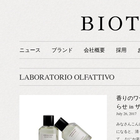
ニュース
ブランド
会社概要
採用
LABORATORIO OLFATTIVO
香りのワ
らせ in
都店
July 26, 2017
みなさんこんにち
になると、清
て、 なにか