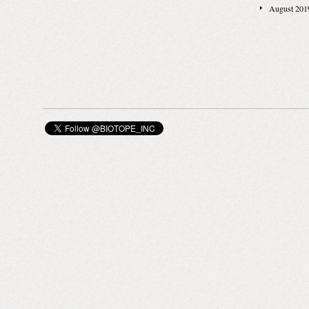
LABORATORI
August 201
OLFATTI
のルームフレ
まれた芸術的
す過程とおな
仕立てられた
クションのも
つもの空間を
う。 個性豊
しさを再確認
をした時のよ
す。 ディフュ
のレパートリ
文字や言葉だ
まにお伝えで
当のところ。
や楽しさを直
ら、、、 と
まで出会った