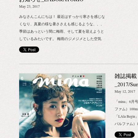
しい実験的な
随一のパフュ
OLFATTIVO at ザ・コンランショ
May 23, 2017
情熱を注ぎつ
からの注文や
ップ
師）たちが結
みなさんこんにちは！ 最近はすっかり寒さを感じな
と創造性のみ
解放され、自
くなり、真夏の様な暑ささえも感じるような、、、
み出すことを
術的な至高の
季節はあっという間に梅雨、そして夏を迎えようと
ました。 今
ルールとして
しているみたいです。 梅雨のジメジメとした空気
新的なアート
ームフレグラ
や、夏のムッとした気だるさ 想像すると、なんだか
頂くために、
あなたの鼻で
重たい気持ちになりますね。 でも大丈夫。そんな憂
て学んで頂く
「香水」の基
鬱な気分は、お気に入りの香りで吹き飛ばしちゃい
いたします。
ワークショッ
ましょう！ POP UP at ザ・コンランショップ 丸の内
の香水のコレ
雑誌掲載
オ・オルファ
店 ザ・コンランショップ 丸の内店にて、イタリア
礎知識・専門
材にしながら
発、新進気鋭のフレグランスブランド
_2017/S
門家をお招き
使い方などを
LABORATORIO OLFATTIVOのPOP UPを期間限定で
OLFATT
May 12, 2017
好きだけど「
「フローラル
開催。 期間中、ルームフレグランスのラインナップ
系」って言わ
「mina」6
れてもいまい
をいつもより拡大して展開しております！ 他、ブラ
水をどうやっ
ファム）100
会いを求めて
ンドの核とも言える、香水も取り揃えご紹介いたし
方はもちろん、L
「LAla Be
のが一番いい
ます。 香りとの出会いは、まさに一期一会。 これ
やルームフレ
パルファム）1
LABORATO
からの季節にも、今の気分にもぴったりマッチす
さいね。 参
ボ)
ランスが大好
る、そんな香りを探してみては？ 〈 詳細 〉 期