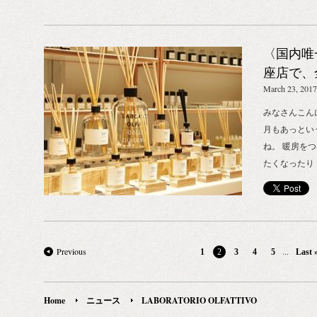
ルームフレグ
れた方には、
間：5月20日（土）～31日（水） 場所：ザ・コンラ
また、セミナ
ンスサンプル
ンショップ 丸の内店 LABORATORIO OLFATTIVO
のレッスンノ
の内容をコン
ノベルティプレゼントキャンペーン
〈国内唯
書き込みなが
す。 実際に
LABORATORIO OLFATTIVO製品を、10,000円（税
参下さい。 
座店で、
で、筆記具も
抜）以上お買い上げで ルームフレグランスミニサン
席が少ないた
_LABOR
March 23, 2017
は8名様分と
プル3種セットをプレゼント！ 人気の香りの、ビア
て頂きます。
第、締め切ら
ンコテ、ビアンコフィオーレ、ディ・ヴィーノのア
みなさんこんにち
に担当者から
せ。 皆さん
ソートセットでご用意致しております。 数量限定、
月もあっとい
皆さん、是非
催概要 「ラ
なくなり次第終了のため、気になる方はお早めにど
ね。 暖房を
「ラボラトリ
実験室、香り
うぞ！ 〈 詳細 〉 期間：5月20日（土）～31日
たくなったり
室、香りのワ
8月12日（土）
（水） 場所：ザ・コンランショップ （新宿本店・
り、、、 本
24日（土）14:0
ップ 京都店 
丸の内店・名古屋店・京都店・福岡店） ザ・
きたなという
INC.（ミニラ
下ル山崎町251 京
コンランショップ キッチン これからの季節をちょ
模様替え、ク
0022 東京都
費：無料 予定
っと快適に、心地よく。 沢山の皆様に、素敵な「香
に合わせて新
TEL：03-53
の方は、ザ・
りとの出会い」を体験していただけますように。
「ESTNAT
Previous
...
1
2
3
4
5
Last 
間 申込方法
がけ頂くか、 お
BIOTOPE INC.
ューアルオー
さい。 お申
kyoto@conrans
LABORATO
ス：
hello@bio
HPをご覧に
ファティーボ
Home
ニュース
LABORATORIO OLFATTIVO
ョップとなり
オトープのH
のラインナッ