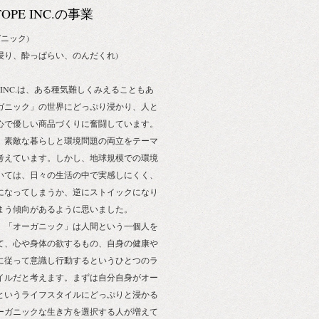
OTOPE INC.の事業
ガニック)
(酒浸り、酔っぱらい、のんだくれ)
PE INC.は、ある種気難しくみえることもあ
ガニック」の世界にどっぷり浸かり、人と
心で優しい商品づくりに奮闘しています。
、素敵な暮らしと環境問題の両立をテーマ
考えています。しかし、地球規模での環境
いては、日々の生活の中で実感しにくく、
になってしまうか、逆にストイックになり
まう傾向があるように思いました。
、「オーガニック」は人間という一個人を
て、心や身体の欲するもの、自身の健康や
に従って意識し行動するというひとつのラ
イルだと考えます。まずは自分自身がオー
というライフスタイルにどっぷりと浸かる
ーガニックな生き方を選択する人が増えて