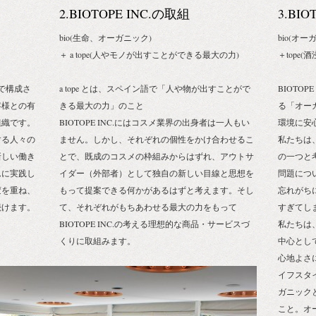
2.BIOTOPE INC.の取組
3.BI
bio(生命、オーガニック)
bio(オー
＋ a tope(人やモノが出すことができる最大の力)
＋tope
員で構成さ
a tope とは、スペイン語で「人や物が出すことがで
BIOTO
客様との有
きる最大の力」のこと
る「オー
組織です。
BIOTOPE INC.にはコスメ業界の出身者は一人もい
環境に安
する人々の
ません。しかし、それぞれの個性をかけ合わせるこ
私たちは
新しい働き
とで、既成のコスメの枠組みからはずれ、アウトサ
の一つと
ムに実践し
イダー（外部者）として独自の新しい目線と思想を
問題につ
変を重ね、
もって提案できる何かがあるはずと考えます。そし
忘れがち
続けます。
て、それぞれがもちあわせる最大の力をもって
すぎてし
BIOTOPE INC.の考える理想的な商品・サービスづ
私たちは
くりに取組みます。
中心とし
心地よさ
イフスタ
ガニック
こと。オ