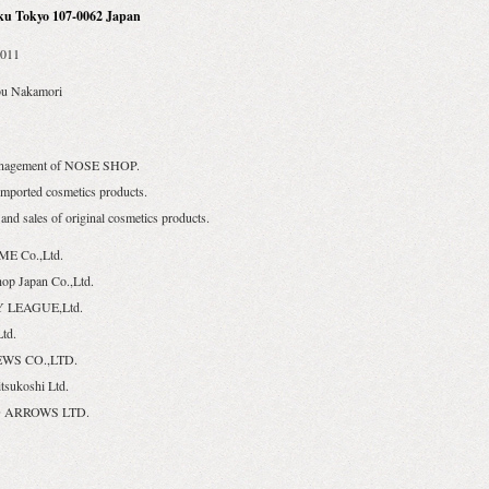
ku Tokyo 107-0062 Japan
2011
u Nakamori
anagement of NOSE SHOP.
imported cosmetics products.
and sales of original cosmetics products.
E Co.,Ltd.
op Japan Co.,Ltd.
 LEAGUE,Ltd.
Ltd.
WS CO.,LTD.
tsukoshi Ltd.
 ARROWS LTD.