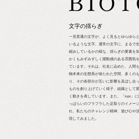
文字の揺らぎ
一見普通の文字が、よく見るとゆらゆら
いるような文字。通常の文字に、まるで
縮みしているかの様な、揺らぎの要素を
かくもみずみずしく躍動感のある雰囲気
ています。それは、社名に込めた、人間
物本来の生態系が保たれた空間、多くの
り、その各部分が互いに影響を及ぼし合
ものを創り上げていく様子、組織として
く動きを表しています。また、「tope」
っぱらいのフラフラした足取りのイメー
れ、私たちのチャレンジ精神、遊び心や
現してみました。