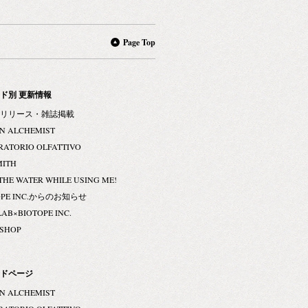
Page Top
ド別 更新情報
リリース・雑誌掲載
N ALCHEMIST
RATORIO OLFATTIVO
MITH
THE WATER WHILE USING ME!
OPE INC.からのお知らせ
LAB×BIOTOPE INC.
 SHOP
ドページ
N ALCHEMIST