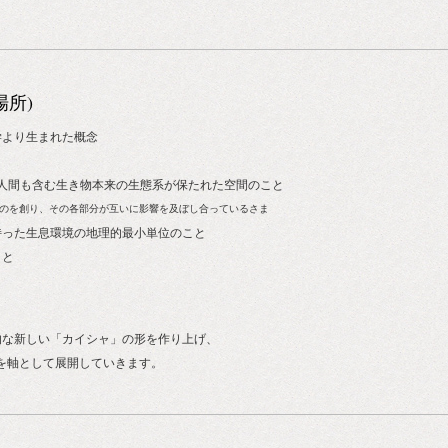
(場所)
学より生まれた概念
人間も含む生き物本来の生態系が保たれた空間のこと
のを創り、その各部分が互いに影響を及ぼし合っているさま
持った生息環境の地理的最小単位のこと
こと
的な新しい「カイシャ」の形を作り上げ、
業を軸として展開していきます。