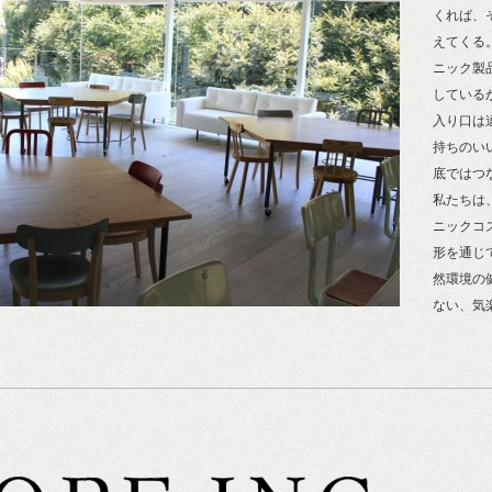
くれば、
えてくる
ニック製
している
入り口は
持ちのい
底ではつ
私たちは
ニックコ
形を通じ
然環境の
ない、気