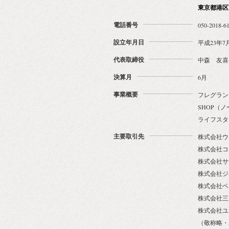
東京都港区南青
電話番号
050-2018-6
設立年月日
平成23年7
代表取締役
中森 友喜
決算月
6月
事業概要
フレグラン
SHOP（
ライフスタ
主要取引先
株式会社ウ
株式会社コ
株式会社サ
株式会社ジ
株式会社ベ
株式会社三
株式会社ユ
（敬称略・