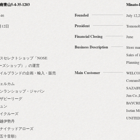
山5-4-35-1203
Minato-
Founded
146
July 12,
President
月12日
Tomonob
Financial Closing
June
Business Description
Store m
Sales of 
スセレクトショップ「NOSE
Planning 
ノーズショップ）」の運営
Main Customer
イルブランドの企画・輸入・販売
WELCOM
Conransh
ェルカム
SAZABY
ンランショップ・ジャパン
Jun Co.,
ザビーリーグ
BAYCRE
ュン
Isetan Mi
イクルーズ
UNITED
越伊勢丹
ナイテッドアローズ
五十音順）