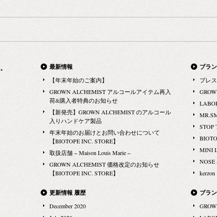
最新情報
ブラン
【年末年始のご案内】
プレス
GROWN ALCHEMIST アルコールアイテム再入
GROW
荷&購入者特典のお知らせ
LABO
【新発売】GROWN ALCHEMIST のアルコール
MR.S
入りハンドケア製品
STOP 
年末年始のお届けとお問い合わせについて
BIOT
【BIOTOPE INC. STORE】
MINI 
取扱店舗 − Maison Louis Marie −
NOSE
GROWN ALCHEMIST 価格改定のお知らせ
【BIOTOPE INC. STORE】
kerzon
更新情報 履歴
ブラン
December 2020
GROW