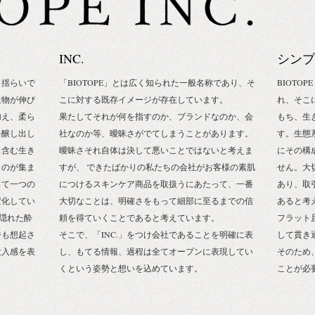
INC.
シンプ
と揺らいで
「BIOTOPE」とは広く知られた一般名称であり、そ
BIOTO
生物が伸び
こに対する既存イメージが存在しています。
れ、そこ
加え、柔ら
果たしてそれが何を指すのか、ブランドなのか、会
もち、生
を醸し出し
社なのか等、曖昧さがでてしまうことがあります。
す。生態
も含む生き
曖昧さそれ自体は決して悪いことではないと考えま
にその構
ものが集ま
すが、 できたばかりの私たちの会社がお客様の素肌
せん。大
って一つの
につけるスキンケア商品を取扱うにあたって、一番
あり、取
変化してい
大切なことは、明確さをもって細部に至るまでの信
あると考
に隠れた酔
頼を得ていくことであると考えています。
フラット
ジも想起さ
そこで、「INC.」をつけ会社であることを明確に表
して貫き
没入感を表
し、もてる情報、過程は全てオープンに表現してい
そのため
くという姿勢と想いを込めています。
ことが必