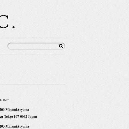
E INC.
1203 MinamiAoyama
ku Tokyo 107-0062 Japan
1203 MinamiAoyama