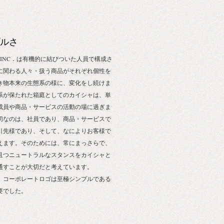
ルさ
PE INC．は有機的に結びついた人員で構成さ
に関わる人々・扱う商品がそれぞれ個性を
き物本来の生態系の様に、変化をし続けま
系が保たれた箱庭としてのカイシャは、単
成員や商品・サービスの活動の場に過ぎま
切なのは、社員であり、商品・サービスで
引先様であり、そして、なによりお客様で
えます。そのためには、常にまっさらで、
且つニュートラルなスタンスをカイシャと
通すことが大切だと考えています。
、コーポレートロゴは至極シンプルである
要でした。