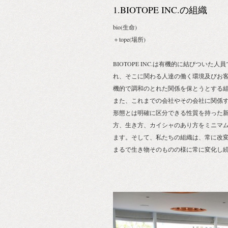
1.BIOTOPE INC.の組織
bio(生命)
＋tope(場所)
BIOTOPE INC.は有機的に結びついた人
れ、そこに関わる人達の働く環境及びお
機的で調和のとれた関係を保とうとする
また、これまでの会社やその会社に関係
形態とは明確に区分できる性質を持った
方、生き方、カイシャのあり方をミニマ
ます。そして、私たちの組織は、常に改
まるで生き物そのものの様に常に変化し