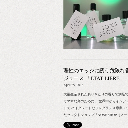
ら、インスピレーションを広げ、 花と植
レクトに香りを感じ取れるように、演出
す。 また、期間中、ドライフラワーをつ
なギフトラッピング（有料）もご提供し
大きな鼻と美しい花のアートな共演。 ぜひ
SHOP新宿店にお立ち寄りくださいね。
propellaheart（プロペラート ） propellahe
ラート ）は、花と心の空間演出をプロデ
クリエイティブユニットです。 国内外で
ているデザイナー藤原 大さんのディレク
理性のエッジに誘う危険な
と、生花を用いた伝統的なアレンジメン
ンスと花のデジタルデバイスを組み込ん
ジュース 「ETAT LIBRE
ラワー インスタレーションなど、さまざ
D’ORANGE｜エタ リーブル
April 25, 2018
エーションに合わせた美しい表現を提供
ランジェ」 2018年5月日本
大量生産されたありきたりの香りで満足て
ティブな 提案から作成、施工までトータ
陸、NOSE SHOP（ノーズ
ガママな鼻のために、 世界中からインディ
ュースし、オリジナルのプロダクトも展
プ） 独占先行発売のお知ら
トで ハイグレードなフレグランス専業メ
す。 https://propellaheart.tokyo 期間｜201
たセレクトショップ「NOSE SHOP（ノ
（火）～ 10月28日（日） 場所｜NOSE SH
プ）」。 ここでしか買えない日本初上陸の
地図：〒160-0022 東京都新宿区新宿4-1-