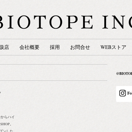
扱店
会社概要
採用
お問合せ
WEBストア
@BIOT
y
Fo
中からハイ
SHOP。
プンした