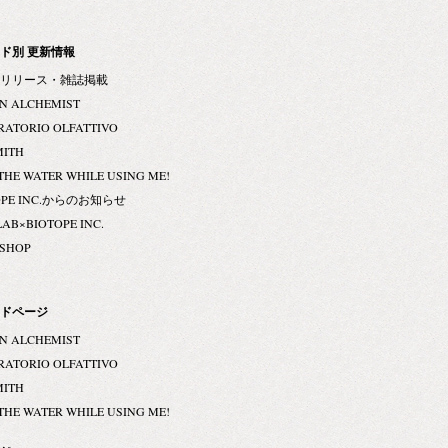
ド別 更新情報
リリース・雑誌掲載
N ALCHEMIST
RATORIO OLFATTIVO
MITH
THE WATER WHILE USING ME!
OPE INC.からのお知らせ
LAB×BIOTOPE INC.
 SHOP
ドページ
N ALCHEMIST
RATORIO OLFATTIVO
MITH
THE WATER WHILE USING ME!