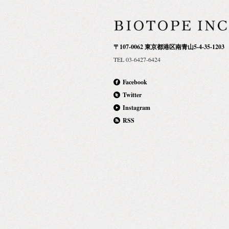
その新天地における、人々と文化の融合
壊、予測不能で時に野蛮な性質、美、そ
それらは、まさにブランドのエチエンヌ
して表現したかったこと。 調香では創造
〒107-0062 東京都港区南青山5-4-35-1203
料、経費において一切の制限と妥協はあ
TEL 03-6427-6424
才能と情熱は香りの表現にのみ集中させ
極めてシンプルな作り。香りの構成は常
Facebook
贅沢でいて挑発的、皮肉的なのに、常に
Twitter
ト。 歴史上かつて存在し得なかった香水
Instagram
は、設立から10年を経て、世界中で尊敬
RSS
水ブランドへと育ちました。 ノーズショ
の中で信じられている香りの型やルール
ず、ただひたすらに自分の鼻の感じるま
せることを推奨しています。 センセーシ
りの独立宣言を、あなた自身の鼻で感じ
さい。 ETAT LIBRE D’ORANGE ｜エタ
オランジェ ブランド創設：2006年 原産
ス 商品概要：香水全13種 日本発売：2018
（日） 発売場所：NOSE SHOP（ノーズ