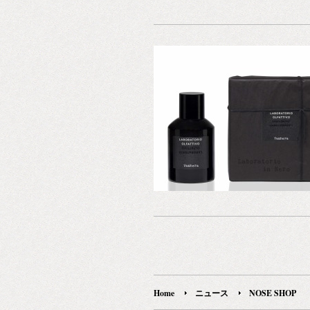
ンスブランドや限定商品も多数ラインナッ
ン新宿 2F
ます。 NOSE SHOP（ノーズショップ）
る新たなフレグランスメゾンとして、か
が待ち望まれていた、 フランス発のパフ
ン「ETAT LIBRE D’ORANGE（エタ リー
ランジェ）」の独占先行発売を2018年5月2
（日）よりスタートします。 「エタ リーブ
ランジェ（オレンジ自由国）」は野心的
ショナルな香りのジュース。 それは独創
ィア、比喩や皮肉で遊び、情熱的で豊か
れた香水。 自由によって創造され、自由
由に愛される、ある種別次元の知性を感
く新しい香水です。 「エタ リーブル ド 
(オレンジ自由国)」は、マーケティング
達によって塗り固められた香水業界の伝
概念からの独立宣言として、フランスの
エンヌ・ドゥ・スワールが立ち上げました
ジ自由国とは、1854年にイギリスの統治
Home
ニュース
NOSE SHOP
50年続いた実在の国家共和国の名前でも