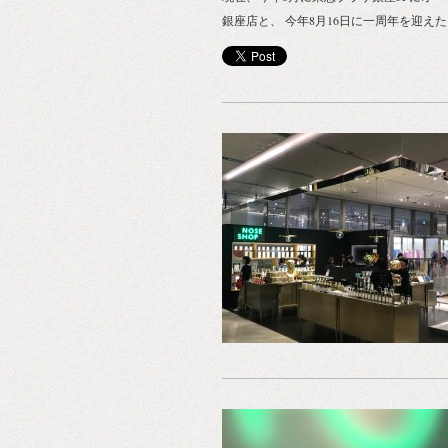
銀座店と、 今年8月16日に一周年を迎え
マン新宿2Fの新宿店の二店舗。 鼻と花の
propellaheart（プロペラート ）のイン
展示 人間の顔のパーツの名称と、植物の
称の読み方（音）が、 よく似ているなっ
と、ありませんか？ たとえば、鼻と花。 
ら、目と芽、歯と葉、耳と実（み）や、
（ほ）。 漢字の書き方は違えど、音は同じ
は、漢字が輸入される以前の古代の日本人
も人間も生きとし生けるものとして、 同
えていて、そう呼んでいたからだという
す。 さて、前置きが長くなりましたが、 
店「NOSE SHOP（ノーズショップ）」
お花がやってきます。 2018年10月16日
NOSE SHOP 新宿の店内で、花と心の空
ロデュースする クリエイティブユニット
propellaheart（プロペラート ）のイン
展示を行います。 さまざまな香りのスト