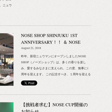
た、ニュウ
共演！？
スタレーション
パーツの名
て考えたこ
NOSE SHOP SHINJUKU 1ST
それか
頬と穂
ANNIVERSARY！！ ＆ NOSE
。 これ
SHOP GINZA NEW OPEN！
August 21, 2018
が、 植物
昨年、新宿ニュウマンにオープンしましたNOSE
じように捉
SHOP（ノーズショップ）は、多くの香りを楽し
説がありま
み、愛するみなさまに支えられ、この度、無事に1
お鼻のお
周年を迎えます。 この記念すべき、１周年を迎える
に、美しい
８月16日、同日に第２号店がオープンする運びとな
（火）より、
りました。 NOSE SHOP 銀座（地図:東京都中央区銀
間演出をプ
座5-2-1 東急プラザ銀座 ３階） 新宿店の１周年、及
び、銀座店オープンを祝し、みなさまへの日頃の感
スタレーション
【挑戦者求む】NOSE CUP開催の
謝の意を込めまして、「鼻祭（ハナマツリ）」と題
ーリーか
したノーズショップ感謝祭を開催します。 鼻祭（ハ
お知らせ