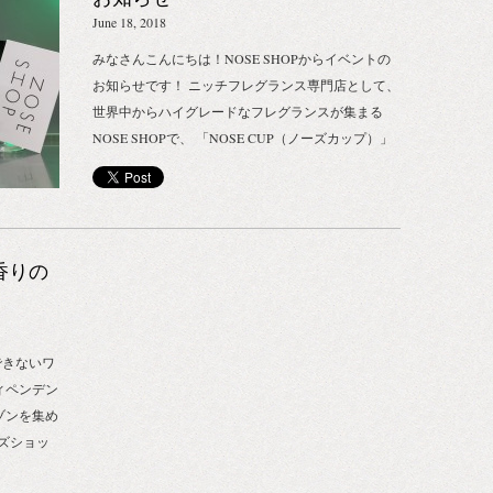
物からダイ
ナマツリ）概要 ・NOSE SHOPアワード｜NOSE
June 18, 2018
をしていま
SHOPでの一年間のMVPフレグランスを決めるイベ
かった特別
みなさんこんにちは！NOSE SHOPからイベントの
ント！ ・EVENT｜店頭でスペシャルなイベントを
ています。
お知らせです！ ニッチフレグランス専門店として、
開催！ ・SPECIAL GOODS｜新宿店の１周年と銀座
NOSE
世界中からハイグレードなフレグランスが集まる
店オープンを記念したスペシャルグッズを発売！ 詳
NOSE SHOPで、 「NOSE CUP（ノーズカップ）」
細 ～NOSE SHOPアワード～ 8月16日～9月17日の１
art（プロペ
と題して、鼻試し大会を開催致します！ NOSE
ヶ月間で、みなさまの投票によりランキングが決定
ュースする
CUPー 「この香り、どーれだ！」 そう。みなさま
する NOSE SHOPアワードを開催します！ お店では
活動を続け
には、お渡しするムエット（試香紙）とヒントを頼
本物さながらのレッドカーペットと銅像が！！ 「ル
ションのも
りに、NOSE SHOPにあるすべての香水（約100種）
ームフレグランス賞」「ベストフレグランス賞」
香りの
トやサイエ
の中からただ一つの答えを見つけ出して頂きます！
「ベストギフト賞」「ニッチオブニッチ賞」の４つ
だ最新のフ
ルールは、自分の鼻を信じること。 頭で難しく考え
の賞にノミネートされた香水が、３点ずつ展示され
まなシチュ
ずにゲーム感覚で楽しんでみてくださいね♪ 問題は
 ド オ
ます。 ＜場所＞NOSE SHOP 新宿 地図：〒160-0022
。クリエイ
全5問。正解数に応じて豪華な景品もご用意してお
初上
東京都新宿区新宿4-1-6 ニュウマン新宿 2F ＜日程＞
゙きないワ
ルでプロデ
りますよ～！ 開催概要 場所｜NOSE SHOP 住所｜東
ショッ
投票期間：8月16日～31日 （NOSE SHOP 新宿店頭
ペンデン
開していま
京都新宿区新宿4-1-6 ニュウマン新宿 2F ※営業時
／WEB投票） 投票結果発表：9月1日～17日
せ
ゾンを集め
8年10月16日
間 11:00~21:30 日時｜6月30日（土）、7月1日
（NOSE SHOP 新宿店頭とHP、SNSにて結果発表）
ーズショッ
OP 新宿
（日） 各3回（13:00～／15:00～／17:00～） 定員
お店に来られたみなさまの投票で決まる、NOSE
フレグラ
6 ニュウマ
｜各回 5名様（先着順） ※各回1時間の所要時間が目