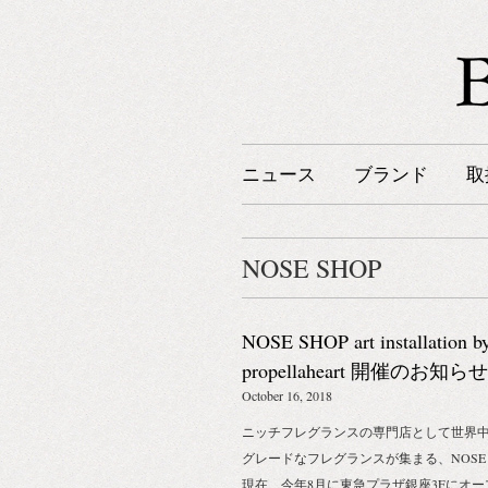
ニュース
ブランド
取
NOSE SHOP
NOSE SHOP art installation b
propellaheart 開催のお知らせ
（10/16～10/28）
October 16, 2018
ニッチフレグランスの専門店として世界
グレードなフレグランスが集まる、NOSE 
現在、今年8月に東急プラザ銀座3Fにオー