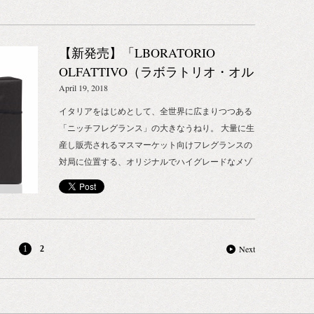
SHOPナンバーワンの香水。 ぜひお気に入りの香水
プしてい
安です。 ※ご予約は受け付けておりません。当日、
に一票をいれてくださいね。 Webでも投票ができま
から発信す
店頭で先着順にて受付致します。 ご不明な点等あり
すよ！ Web投票はこちら ～EVENT～ スタンプラリ
ねより上陸
ましたら、NOSE SHOPへ直接お電話（TEL:03-5357-
【新発売】「LBORATORIO
ー 8月16日（木）～9月30日（日）期間中にNOSE
ュームメゾ
7707）又は、店頭でスタッフまで直接お声掛け下さ
SHOP 新宿及び銀座にお越しいただいた方に、スタ
ブル ド オ
OLFATTIVO（ラボラトリオ・オル
い！ ご参加下さった方みなさまには参加特典として
ンプラリーのカードをお渡しします！ 期間中に両店
0日
ファティーボ）」からルームフレ
April 19, 2018
NOSE SHOPオリジナルリストバンドをプレゼン
舗お越しいただいた方には、もれなく素敵なプレゼ
ル ド オ
グランス（ホワイトムスク）と香
ト！ 是非この機会に、初めての方もそうでない方
イタリアをはじめとして、全世界に広まりつつある
ントが！ ＜場所＞NOSE SHOP 新宿・銀座の両店舗
でセンセー
水（ブラックバニラ） 新発売のお
も、NOSE SHOPへ遊びにいらして下さいね～！ み
「ニッチフレグランス」の大きなうねり。 大量に生
＜日程＞8月16日（木）～9月30日（日） ～SPECIAL
的なアイデ
なさまのご参加、心よりお待ちしております！
知らせ
産し販売されるマスマーケット向けフレグランスの
GOODS～ １) NOSE SHOPブローチ ＆ キーホルダ
で、解放さ
対局に位置する、オリジナルでハイグレードなメゾ
ー NOSE SHOPオリジナルの、鼻の形をしたブロー
を愛し、自
ンフレグランスが、いま本物志向の人々を魅了しは
チ。NOSE SHOPのコンセプトである”Follor your
じさせる全
じめています。 そんなフレグランスメゾンのなか
NOSE“（自分の鼻を信じて進め）の意味を込めて、
オランジェ
で、マーケティングを捨てた香水界の異端児とし
何かを感じ取った瞬間の鼻を原寸で表現していま
と金融の発
て、ひときわ強い注目を集める「LABORATORIO
す。 デザイナーは企画から制作まで一貫したハンド
統的な既成
OLFATTIVO（ラボラトリオ・オルファティー
Next
1
2
メイドの革小物を生み出しているデザイナー十代田
調香師エチ
ボ）」より、新作のルームフレグンスと香水が発表
雄史さん。 ■yushi soshiroda official site■ ＜発売開始
。 オレン
されます。 日本では、2018年4月21日(土)より、
日＞8月16日（木） ＜販売場所＞NOSE SHOP 新
から独立し
BIOTOPE INC.オンラインストア、及び、NOSE
宿・銀座の両店舗／オンラインショップ（順次取扱
あります。
SHOP（ニュウマン新宿）にて発売開始致します。