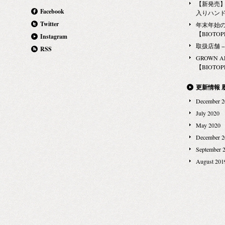
【新発売】G
Facebook
入りハン
Twitter
年末年始
【BIOTOPE
Instagram
取扱店舗 − Ma
RSS
GROWN 
【BIOTOPE
更新情報 
December 2
July 2020
May 2020
December 2
September 
August 201