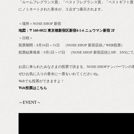
「ルームフレグランス賞」「ベストフレグランス賞」「ベストギフト賞
にノミネートされた香水が、３点ずつ展示されます。
＜場所＞NOSE SHOP 新宿
地図：〒160-0022 東京都新宿区新宿4-1-6 ニュウマン新宿 2F
＜日程＞
投票期間：8月16日～31日 （NOSE SHOP 新宿店頭／WEB投票）
投票結果発表：9月1日～17日 （NOSE SHOP 新宿店頭とHP、SNSに
お店に来られたみなさまの投票で決まる、NOSE SHOPナンバーワンの
ぜひお気に入りの香水に一票をいれてくださいね。
Webでも投票ができますよ！
Web投票はこちら
～EVENT～