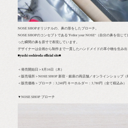
NOSE SHOPオリジナルの、鼻の形をしたブローチ。
NOSE SHOPのコンセプトである”Follor your NOSE“（自分の
った瞬間の鼻を原寸で表現しています。
デザイナーは企画から制作まで一貫したハンドメイドの革小物を生み出
■yushi soshiroda official site■
＜発売開始日＞8月16日（木）
＜販売場所＞NOSE SHOP 新宿・銀座の両店舗／オンラインショップ
＜販売価格＞ブローチ：3,240円 キーホルダー：3,780円（全て税込み）
▼NOSE SHOP ブローチ