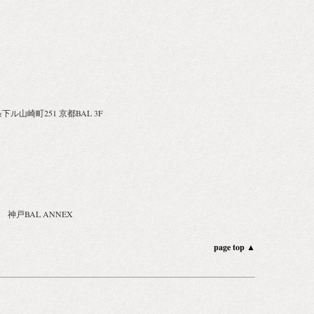
下ル山崎町251 京都BAL 3F
 神戸BAL ANNEX
page top ▲