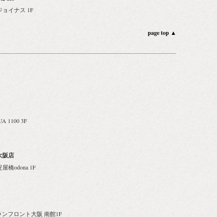
ジョイナス 1F
page top ▲
 1100 3F
大阪店
屋橋odona 1F
 グランフロント大阪 南館1F