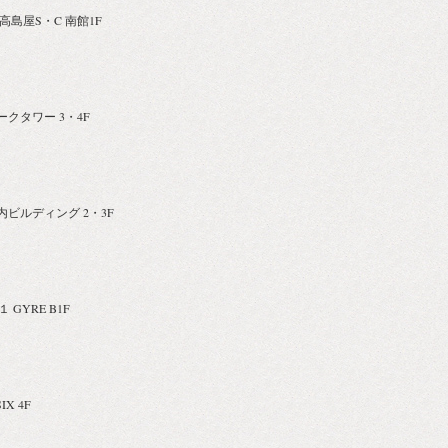
川高島屋S・C 南館1F
パークタワー 3・4F
丸の内ビルディング 2・3F
 GYRE B1F
IX 4F