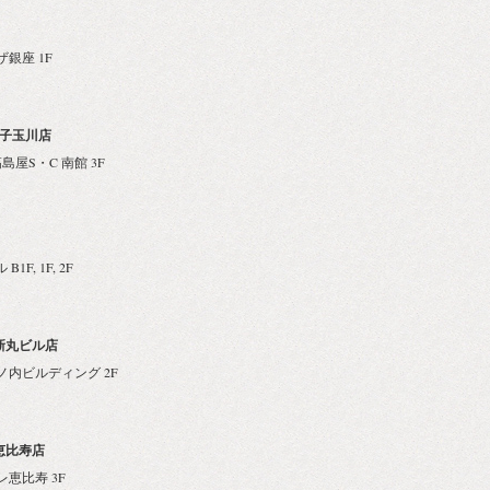
ザ銀座 1F
二子玉川店
髙島屋S・C 南館 3F
1F, 1F, 2F
 新丸ビル店
新丸ノ内ビルディング 2F
恵比寿店
トレ恵比寿 3F