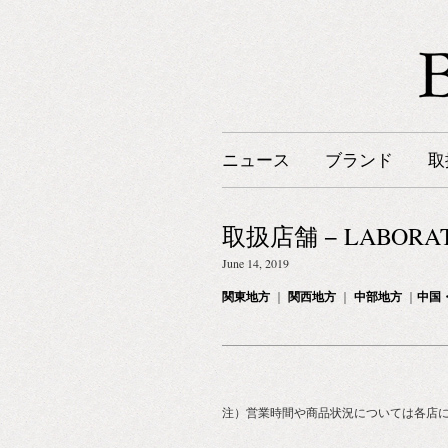
ニュース
ブランド
取
取扱店舗 − LABORAT
June 14, 2019
関東地方
｜
関西地方
｜
中部地方
｜
中国
注）営業時間や商品状況については各店