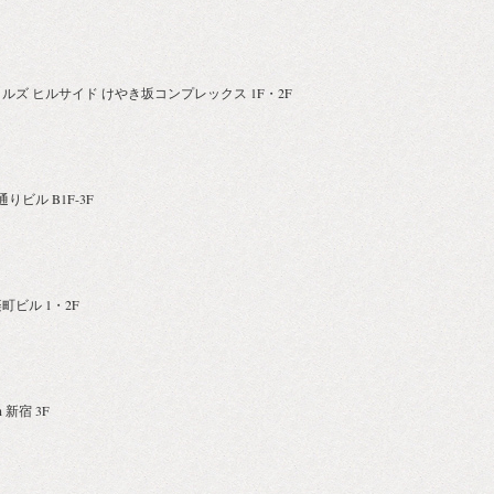
六本木ヒルズ ヒルサイド けやき坂コンプレックス 1F・2F
通りビル B1F-3F
楽町ビル 1・2F
 新宿 3F