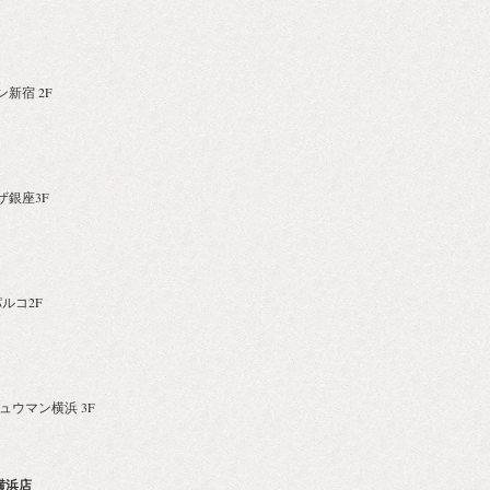
ン新宿 2F
ラザ銀座3F
パルコ2F
 ニュウマン横浜 3F
横浜店