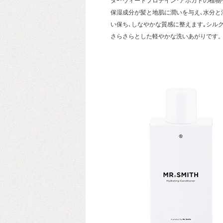
タｰ･ウィートプロテイン･アボガドの植物
保湿成分が髪と地肌に潤いを与え､水分と
い保ち､しなやかな質感に整えます｡シル
さらさらとした軽やかな洗いあがりです