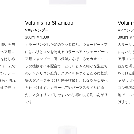
Volumising Shampoo
Volumi
VMシャンプー
VMコン
300ml ￥4,000
300ml ￥4
な潤いを与
カラーリングした髪のツヤを保ち、ウェービーヘア
カラーリ
ジヘア用コ
にはハリとコシを与えるカラーヘア・ウェービーヘ
にはハリ
ーをはじめ
ア用シャンプー。高い保湿力をほこるカカオ・ミル
ア用コン
クリームで
ラの植物オイル配合で、とろりときめ細かな泡立ち
豊かな潤
パンテノー
のノンシリコン処方。スタイルをつくるために乾燥
をうけた
枝毛・切れ
等のダメージをうけた髪を補修し、しなやかな髪へ
ヤがつづ
先まで潤い
と仕上げます。カラーヘアやパーマスタイルに適し
コン処方
。
た、スタイリングしやすいハリ感のある洗いあがり
地で、ス
です。
げます。