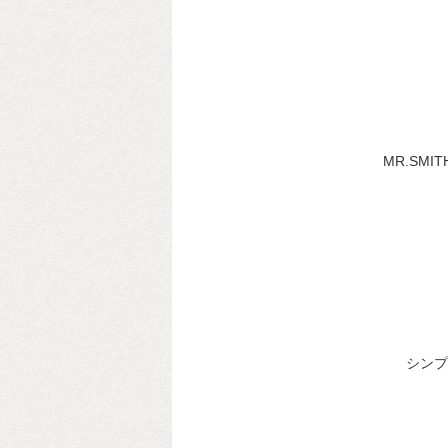
MR.SM
シンプ