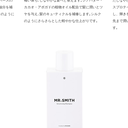
ベースの
補い保ち､しなやかな髪へと整えます｡シアバター・
たしなや
油分を補
カカオ・アボガドの植物オイル配合で髪に潤いとツ
スプロテ
クのように
ヤを与え､髪のキュｰティクルを補修します｡シルク
し、輝き
。
のようにさらさらとした軽やかな仕上がりです｡
先まで潤
す｡