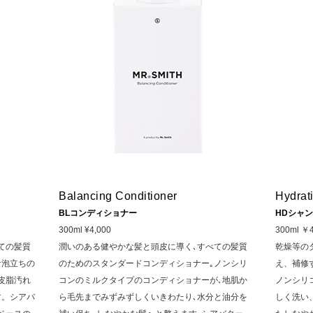
Balancing Conditioner
Hydrat
BLコンディショナー
HDシャ
300ml ¥4,000
300ml ￥4
ての髪質
潤いのある健やかな髪と頭皮に導く､すべての髪質
乾燥等の
な泡立ちの
のためのスタンダードコンディショナー｡ノンシリ
え、補修
皮脂汚れ
コンのミルクタイプのコンディショナーが､地肌か
ノンシリ
す。シアバ
ら毛先までみずみずしくいきわたり､水分と油分を
しく洗い