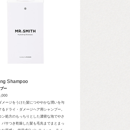
ing Shampoo
ンプー
,000
ダメージをうけた髪につややかな潤いを与
するドライ・ダメージヘア用シャンプー。
コン処方のもっちりとした濃密な泡でやさ
、パサつき乾燥した髪も毛先までまとまっ