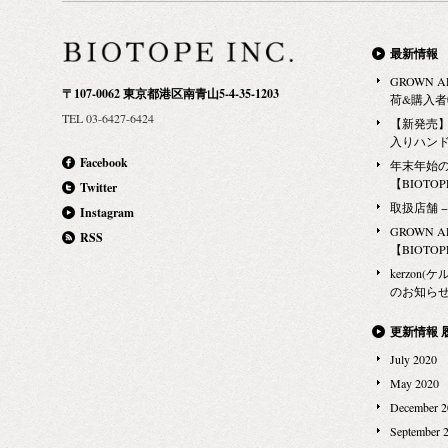
最新情報
GROWN 
〒107-0062 東京都港区南青山5-4-35-1203
荷&購入
TEL 03-6427-6424
【新発売】G
入りハン
Facebook
年末年始
【BIOTOPE
Twitter
取扱店舗 − Ma
Instagram
GROWN 
RSS
【BIOTOPE
kerzon(ケ
のお知らせ 
更新情報 
July 2020
May 2020
December 2
September 