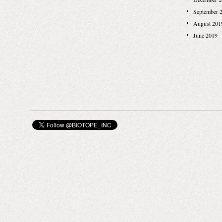
（アルコールジ
September 
（税抜） 【
August 201
（エタノール7
June 2019
コール製品は
であり、医薬
毒用エタノー
ることが可能
1~2%のア
す。