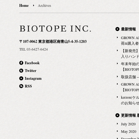
ALCHEMI
い日々。 不
Home
Archives
の季節にオス
ちな手肌の毎
ト」をプレゼン
製品の発売予定
フェイシャルス
BIOTOPE 
最新情報
リペア クリ
のECサイト
GROWN 
洗顔料) 3.ブ
〒107-0062 東京都港区南青山5-4-35-1203
5月11日週
荷&購入
らに！ GROW
TEL 03-6427-6424
より再入荷の
【新発売】G
購入の方には、
入りハン
ージURLよ
ミニボトルも
Facebook
年末年始
再入荷通知は
る肌ストレス
【BIOTOPE
Twitter
に限りがござ
をあげてみて
取扱店舗 − Ma
Instagram
い。 なお、
となりますの
GROWN 
RSS
ていただきま
【BIOTOPE
きます。あら
送に同梱させ
kerzon(ケ
の発送は承れ
のお知らせ 
ンド ジェル 
更新情報 
1,500円（
July 2020
ェル 500ml
May 2020
（税抜） 【
December 2