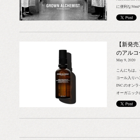
に便利な50
となったハン
アイテム各種
サトウキビ由
合したジェル
【新発売】
アイテム。 
いを守りなが
のアルコ
本品は医薬品
May 9, 2020
消毒用エタノ
こんにちは。 G
用いただけま
コール入りハン
ておりますの
INC.のオ
ね！ ハイドラ
オーガニック
ル70%配合）｜
度（約70%
ェル 500ml
プのハンドケ
（税抜） ヘ
配合し、肌の
ル・ハンドクリ
くれます。 
ハンド スプレ
ませんが、手
（税抜） 【購
手指消毒にご