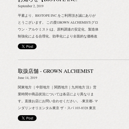
ALCHEMI
い日々。 不
STORE】
September 2, 2019
の季節にオス
ちな手肌の毎
ト」をプレゼン
平素より、BIOTOPE INC.をご利用頂き誠にありが
製品の発売予定
フェイシャルス
とうございます。 この度GROWN ALCHEMIST(グロ
BIOTOPE 
リペア クリ
ウン・アルケミスト)は、原料調達の安定化、製造体
のECサイト
洗顔料) 3.ブ
制強化による合理化、効率化により全面的な価格改
5月11日週
らに！ GROW
定(値下げ)することとなりました。 【BIOTOPE
より再入荷の
購入の方には、
INC. STORE 価格改定日時 ： 2019年9月3日(火)
ージURLよ
ミニボトルも
AM10:00 オーダー受付分より】 https://www.biotope-
再入荷通知は
る肌ストレス
inc-store.com/shopbrand/grownalchemist 対象アイテム
に限りがござ
取扱店舗 - GROWN ALCHEMIST
をあげてみて
は以下ご参照くださいませ。 190901_GROWN
い。 なお、
となりますの
ALCHEMIST価格改定のご案内 今後とも、皆様に末
June 14, 2019
ていただきま
きます。あら
永く支持して頂けるよう努力を重ねて参りますの
関東地方 ｜中部地方 ｜関西地方｜九州地方 注）営
送に同梱させ
で、ご愛顧の程宜しくお願い申し上げます。
業時間や商品状況については各店により異なりま
の発送は承れ
す。直接お店にお問い合わせください。 -東京都- マ
ンド ジェル 
ンダリンオリエンタル東京 ザ・スパ 103-8328 東京
1,500円（
都中央区日本橋室町2-1-1 Tel:03-3270-8800 エストネ
ェル 500ml
ーション六本木ヒルズ店 106-0032 東京都港区六本木
（税抜） 【
6-10-2 六本木ヒルズ ヒルサイド けやき坂コンプレ