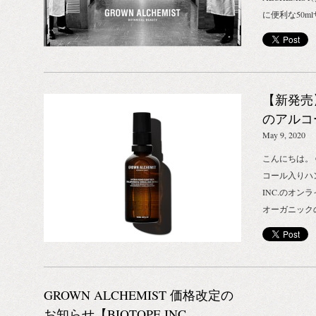
に便利な50
となったハン
アイテム各種
サトウキビ由
合したジェル
【新発売】
アイテム。 
いを守りなが
のアルコ
本品は医薬品
May 9, 2020
消毒用エタノ
こんにちは。 G
用いただけま
コール入りハン
ておりますの
INC.のオ
ね！ ハイドラ
オーガニック
ル70%配合）｜
度（約70%
ェル 500ml
プのハンドケ
（税抜） ヘ
配合し、肌の
ル・ハンドクリ
くれます。 
ハンド スプレ
GROWN ALCHEMIST 価格改定の
ませんが、手
（税抜） 【購
手指消毒にご
お知らせ【BIOTOPE INC.