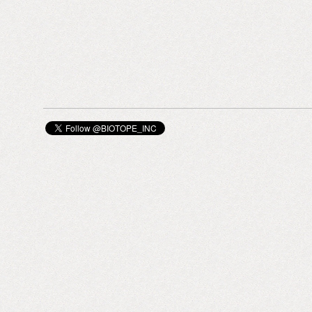
てくださいね。 GROWN ALCHEMIST｜グロウン・
アルケミスト 「最先端皮膚科学の研究実績で オー
ガニックの美しさを次なるステージへ」 2008年にオ
ーストラリアのメルボルンで誕生したGROWN
ALCHEMIST（グロウン・アルケミスト）は、最先
端の皮膚科学の研究実績とパワフルなオーガニック
の素材の力を使った「サイエンス&オーガニックコ
スメ」ブランド。 抗酸化や肌老化のメカニズムに真
っ向から挑むエイジングケアプロダクツを軸に、確
かな手応えを求める多くの声にこたえるための製品
開発を続けています。 ・GROWN ALCHEMIST |
BIOTOPE INC. webストア ・問合先：BIOTOPE INC.