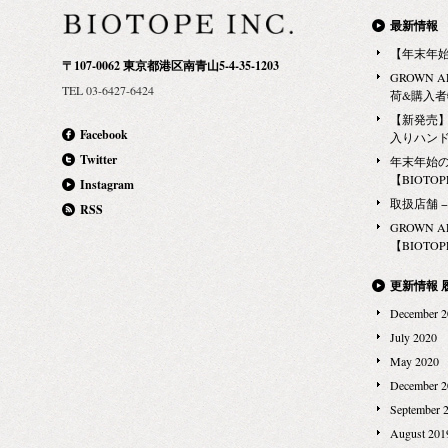
※お取扱い品目：フェイシャル・ボディの一部商品
トメント ペプチドをたっぷりと配合したブランド最
最新情報
ロンハーマン 有楽町店 100-0006 東京都千代田区有
上級の唇用美容クリーム。 ふっくらと豊かな潤いと
【年末年
楽町2-5-1 ルミネ有楽町店 ルミネ１ 1F Tel:03-5222-
〒107-0062 東京都港区南青山5-4-35-1203
ハリが、唇本来の美しさを際立たせ、乾燥知らずの
GROWN 
1739 ※お取扱い品目：ボディの一部商品 アダムエロ
TEL 03-6427-6424
しなやかで艶めく唇へ。 スティックタイプなので、
荷&購入
ペ恵比寿店 150-0022 東京都渋谷区恵比寿南1-6-1 ア
いつでも携帯して、 乾燥が気になる時にお使いいた
【新発売】G
トレ恵比寿西館 3F Tel:03-5708-5356 ※お取扱い品
Facebook
入りハン
だけます。 エイジサイエンス リップトリートメン
目：ボディの一部商品 アダムエロペ立川店 190-0012
Twitter
年末年始
ト (ティント) ヌーディーなベージュカラーが美しい
東京都立川市曙町2-1-1 ルミネ立川 3F Tel:042-540-
【BIOTOPE
Instagram
ブランド最上級の唇用美容クリーム。 内側から湧き
7825 ※お取扱い品目：ボディの一部商品 -神奈川県-
取扱店舗 − Ma
RSS
出るような潤い溢れるふっくらとした唇は、お肌ま
RHC …
GROWN 
で美しく魅せます。（※メイクアップ効果による）
【BIOTOPE
男女問わずお使いいただける薄付きのカラーです。
グロウン・アルケミスト初の、カラー付き保湿アイ
更新情報 
テムはぜひお試しいただきたいアイテム。 ・サイ
December 2
ズ・価格：3.8g 3,500円（税別） 冬でなくとも、外
July 2020
気に触れる時間の多い唇は頻繁に保湿ケアが必要な
May 2020
もの。 毎日使うものだからこそ、上質なものを使っ
December 2
てほしい。 ぜひ日々の保湿ケアに、GROWN
September 
ALCHEMISTの最新の唇用美容クリームを試してみ
August 201