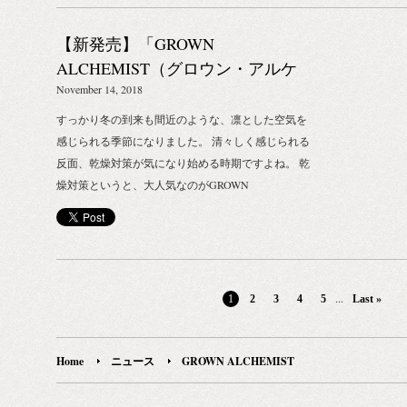
（アルコールジ
ックス 1F・2F Tel:0120-503-971 ※GROWN
（税抜） 【
【新発売】「GROWN
ALCHEMISTの全商品をご覧いただけます（国内唯
（エタノール7
一） エストネーション銀座店 104-0061 東京都中央
ALCHEMIST（グロウン・アルケ
コール製品は
区銀座2-3-6 銀座並木通りビル B1F-3F Tel:0120-503-
であり、医薬
ミスト）」からスティックタイプ
November 14, 2018
971 エストネーション有楽町店 100-0006 東京都千代
毒用エタノー
の唇用美容クリームが登場
すっかり冬の到来も間近のような、凛とした空気を
田区有楽町1-10-1 有楽町ビル 1・2F Tel:0120-503-971
ることが可能
感じられる季節になりました。 清々しく感じられる
※お取扱い品目：フェイシャル・ボディの一部商品
1~2%のア
反面、乾燥対策が気になり始める時期ですよね。 乾
エストネーション新宿店 160-0022 東京都新宿区新宿
す。
燥対策というと、大人気なのがGROWN
4-1-6 NEWoMan 新宿3F Tel:03-5361-8533 ※お取扱い
ALCHEMIST（グロウン・アルケミスト）の特別保
品目：フェイシャル・ボディの一部商品 ビオトープ
湿シリーズ。 目元の保湿アイテムや肌のレスキュー
108-0071 東京都港区白金台4-6-44 Tel:03-3444-2421 ※
アイテムなど、 肌の乾燥のお悩みを解決してくれる
お取扱い品目：フェイシャル・ボディの一部商品 ロ
アイテムは、冬の必須アイテムです。 そんな
ンハーマン 千駄ヶ谷店 151-8575 東京都渋谷区千駄
GROWN ALCHEMISTより、今回唇用美容クリーム
...
1
2
3
4
5
Last »
ヶ谷2-11-1 Tel:03-3402-6839 ロンハーマン 二子玉川
が新登場します！ なんとブランド初の、クリア・テ
店 158-0094 東京都世田谷区玉川4-1-25 玉川髙島屋
ィント付きの2種類のご用意。用途や目的に合わせ
S・C アイビーズプレイス Tel:03-3708-6839 ロンハー
て、お選びいただけます。 使いやすいスティックタ
Home
ニュース
GROWN ALCHEMIST
マン 六本木店 107-0052 東京都港区赤坂9-7-4 東京
イプで、 BIOTOPE INC. STOREにて11/14（水）よ
ミッドタウン ガーデンテラス B1F Tel:03-6447-0561
り発売開始です。 エイジサイエンス リップトリー