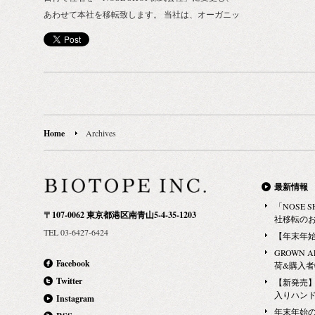
あわせて本社を移転致します。 当社は、オーガニッ
ク・ナチュラルコスメのインポーター事業からスタ
ートしたしました。創業10周年を機に、社名を「株
式会社 BIOTOPE」から「NOSE SHOP 株式会社」へ
変更するとともに、 本社を下記の通り、移転するこ
とといたしました。 社名変更と本社移転の概要 新
社名 : NOSE SHOP株式会社 （英文名：NOSE SHOP
inc.） 旧社名 : 株式会社BIOTOPE（英文名：
Home
Archives
BIOTOPE INC. ） 移転先 : 〒150-6090 東京都渋谷
区恵比寿4-20-4 恵比寿ガーデンプレイス グラススク
エア B1F 社名変更および移転日：2021年12月15日
最新情報
「香りと共に生きる楽しさと喜びを伝える」という
「NOSE
〒107-0062 東京都港区南青山5-4-35-1203
NOSE SHOPのミッションに、より忠実な組織体へ
社移転の
TEL 03-6427-6424
とわたしたちは変化して参ります。 これからも従業
【年末年
員一同 社業に精励する所存でございますので、何卒
GROWN 
Facebook
荷&購入
倍旧のご指導ご鞭撻を賜りますようお願い申し上げ
Twitter
【新発売】G
ます。 NOSE SHOPスタッフ一同
入りハン
Instagram
年末年始