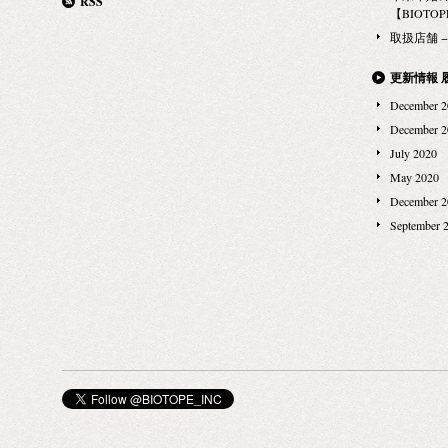
RSS
【BIOTOPE
取扱店舗 − Ma
更新情報 
December 2
December 2
July 2020
May 2020
December 2
September 