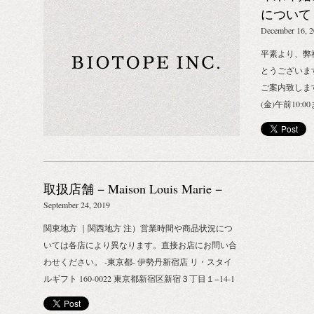
（税抜） 【購
手指消毒にご
について【B
ALCHEMI
い日々。 不
STORE】
December 16, 
の季節にオス
ちな手肌の毎
ト」をプレゼン
平素より、弊
製品の発売予定
フェイシャルス
とうございま
BIOTOPE 
リペア クリ
ご案内致します。
のECサイト
洗顔料) 3.ブ
(金)午前10
5月11日週
らに！ GROW
す。 それ以降
より再入荷の
購入の方には、
日(月)より
ージURLよ
ミニボトルも
きましては配
再入荷通知は
る肌ストレス
ん。 ■お電話で
に限りがござ
取扱店舗 − Maison Louis Marie −
をあげてみて
～2020年1
い。 なお、
となりますの
年始は2020年
September 24, 2019
ていただきま
きます。あら
業いたします
関東地方 ｜関西地方 注）営業時間や商品状況につ
送に同梱させ
い合わせ 201
いては各店により異なります。直接お店にお問い合
の発送は承れ
問い合わせにつ
わせください。 -東京都- 伊勢丹新宿店 リ・スタイ
ンド ジェル 
次お返事を差
ルギフト 160-0022 東京都新宿区新宿３丁目１−14-1
1,500円（
て 年末年始
本館3F リ・スタイルギフト Tel:03-3352-1111（大代
ェル 500ml
い、 商品の
表） ロク 渋谷キャットストリート店 150-0001 東京
（税抜） 【