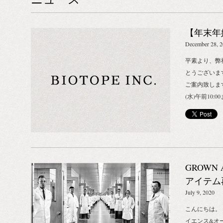
【年末年
December 28, 
平素より、弊
とうございま
ご案内致します。
(水)午前10
す。 それ以降
日(月)より
きましては配
ん。 ■お電話で
～2021年1
GROWN
年始は2021年
アイテム
業いたします
い合わせ 202
知らせ
July 9, 2020
問い合わせにつ
こんにちは。
次お返事を差
イエンス&オ