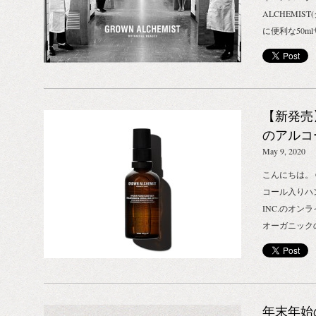
て 年末年始
ALCHEMI
い、 商品の
に便利な50
ざいます。 
となったハン
いても配送遅
アイテム各種
はお客さまに
サトウキビ由
ません。 何
合したジェル
ます。
【新発売】
アイテム。 
いを守りなが
のアルコ
本品は医薬品
May 9, 2020
消毒用エタノ
こんにちは。 G
用いただけま
コール入りハン
ておりますの
INC.のオ
ね！ ハイドラ
オーガニック
ル70%配合）｜
度（約70%
ェル 500ml
プのハンドケ
（税抜） ヘ
配合し、肌の
ル・ハンドクリ
くれます。 
ハンド スプレ
年末年始
ませんが、手