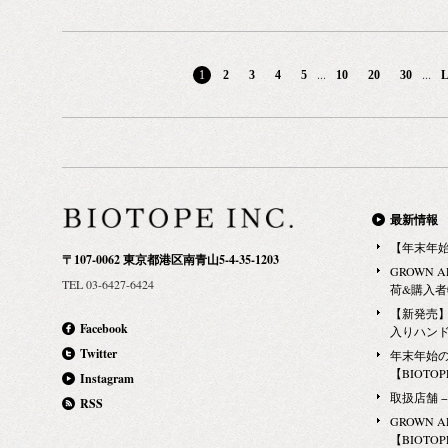
ざいます。 
都渋谷区神宮前5-17-9 1F Tel:03-5468-3916 NOSE
（アルコールジ
いても配送遅
SHOP（ノーズショップ）新宿 160-0022 東京都新宿
（税抜） 【
はお客さまに
区新宿4-1-6 ニュウマン新宿 2F Tel:03-5357-7707
（エタノール7
...
...
1
2
3
4
5
10
20
30
L
ません。 何
NOSE SHOP（ノーズショップ）池袋 171-8557 東京
コール製品は
ます。
都豊島区南池袋1-28-2 池袋パルコ2F Tel:03-6812-1919
であり、医薬
NOSE SHOP（ノーズショップ）銀座 104-0061 東京
毒用エタノー
都中央区銀座5-2-1 東急プラザ銀座3F Tel:03-6264-
ることが可能
6139 NOSE SHOP（ノーズショップ）横浜 220-0005
1~2%のア
神奈川県横浜市西区南幸 1-1-1 ニュウマン横浜 3F
す。
最新情報
Tel:045-534-5454 page top ▲ -大阪府- ロク オオサカ店
【年末年
〒107-0062 東京都港区南青山5-4-35-1203
530-8217 大阪府大阪市北区梅田3-1-3 ルクア 2F
GROWN 
TEL 03-6427-6424
Tel:06-6341-7701 NOSE SHOP（ノーズショップ）大
荷&購入
阪 530-0011 大阪府大阪市北区大深町4-20 グランフ
【新発売】G
Facebook
入りハン
ロント大阪 南館1F Tel:06-6372-5500 page top ▲
Twitter
年末年始
【BIOTOPE
Instagram
取扱店舗 − Ma
RSS
GROWN 
【BIOTOPE