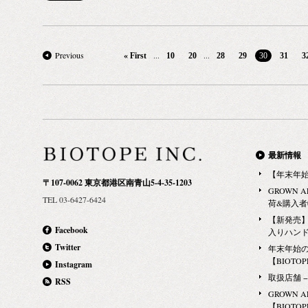
ッチ まだ日本ではあまり知られていない新しくも美
しい行動様式（course）や習慣（custom）を提案す
る、新進気鋭のブランドをいち早く紹介し、そのブ
ランドの伝道師として世に広めるお手伝いをしてい
Previous
...
...
« First
10
20
28
29
30
31
3
ます。反対に、お客様のほうから見てみると、その
ブランドと一体になりたい・応援したいというお客
様の自己表現のお手伝いとも言えるかもしれませ
ん。 年齢や性別ではなく、感覚 わたしたちは、自
分たちがほんとうに気に入って、さらに、わたした
ちが手がける意味のあるブランドだけを、手がける
最新情報
ことをポリシーとしています。そのブランドを届け
【年末年
〒107-0062 東京都港区南青山5-4-35-1203
る、まだ目に見えない将来のお客様のことを考える
GROWN 
TEL 03-6427-6424
とき、年齢や性別や年収を思い浮かべることはあり
荷&購入
ません。大事なのは、わたしたちの発するメッセー
【新発売】G
Facebook
入りハン
ジに「ピン」とくる感覚（sence）をお持ちか否か、
Twitter
年末年始
だと考えます。 みんなの「そこそこ」よりも、誰か
【BIOTOPE
Instagram
ひとりの「大好き」になりたい。 わたしたちはそう
取扱店舗 − Ma
RSS
考えています。 商品ではなく、哲学 トレーディン
GROWN 
グカンパニーと聞くと、単に「物（モノ）」を輸入
【BIOTOPE