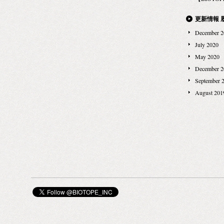
して販売するだけだと思われるかもしれません。で
も、わたしたちは商品を売っているのではなく、哲
更新情報 
学を売っていると考えています。その商品が生まれ
December 2
た背景や作り手の想いを一緒にストーリーとしてお
July 2020
届けすることが、なによりも大切だと考えていま
May 2020
す。 創業3年目の小さな小さな会社ですが、その小
December 2
ささこそがわたしたちの強みだと考えています。わ
September 
たしたちの手がけるブランドや、この会社と一緒
August 201
に、成長したいと強く思われる方からのご応募をお
待ちしております。 （注：BIOTOPE INC.は小売店
舗を持たず、小売店様への卸販売を主としておりま
す） 【アルバイト採用】 ・職種：プレス・バイヤ
ーアシスタント ・業務：プレス・バイヤーのアシス
タントしての各種業務 〜具体的な仕事内容〜
-仕入先（海外）とのデリバリー交渉のサポート
-輸入通関事務のサポート -検品・在庫管理
-各ショップ（取引先の小売店様）への商品入荷
時期・配分管理のサポート -他ショップ・他ブ
ランドのマーケットリサーチ -企業SNSの管理