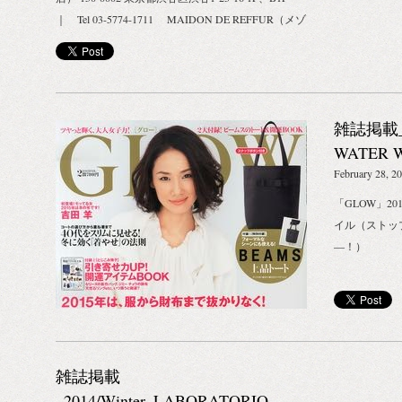
て、STOP THE WATER WHILE USING ME!の商品
｜ Tel 03-5774-1711 MAIDON DE REFFUR（メゾ
どれかひとつでもご注文頂いたすべての方に、
ンドリーファー） 150-0033 東京都渋谷区猿楽町24-7
M&Mリップバーム（モロッコミント）を1つプレゼ
代官山プラザビル1F ｜ Tel 03-3461-0921 HOTEL
ントします。 BUY 1, GET 1 CAMPAIGN
EMANON（ホテル エマノン） 150-0036 東京都渋谷
http://www.biotope-inc-store.com/ ※3月22日（日）〜28
区南平台町7-1 ｜ Tel 03-3780-2511 IDOL（アイド
日（土） ※1つの商品につき1つではなく、1回のご注
雑誌掲載_20
ル） 107-0062 東京都港区南青山5-11-9 ｜ Tel 03-
文につき1つのリップをプレゼントいたします。 ※予
6427-4779 page top ▲ -愛知県- knot（ノット） 465-
WATER W
定数量に達し次第終了 ※BIOTOPE INC.STORE限定
0024 愛知県名古屋市名東区本郷3-19 本郷ハイツ
February 28, 2
企画となります。 1,200円のトゥースペーストを買
1F ｜ Tel 052-771-3801 page top ▲ -徳島県-
「GLOW」2
っても、1,500円のリッップバームがついてくる太っ
WALTS（ワルツ） 770-0023 徳島県徳島市佐古三番
イル（ストッ
腹企画です。 ぜひこの機会に、STOP THE WATER
町8-7 ｜ Tel 088-677-7178 page top ▲
―！）
WHILE USING ME!の商品をお買い求めください。
STOP THE WATER WHILE USING ME!
————————————————————————————————
［お問合せ先］ BIOTOPE INC. 5-4-51-103
,Minamiaoyama Minato-ku Tokyo 107.0062 Japan 問合せ
フォーム：CONTACT Mail：
hello@bio-tope.com
雑誌掲載
_2014/Winter_LABORATORIO