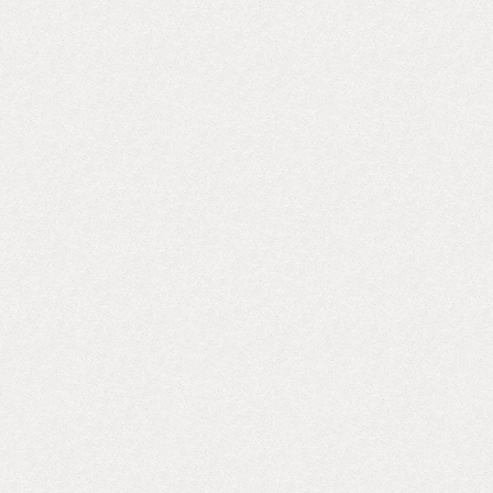
-営業ツールの作成 -プレス対応サポート
-請求書・納品書の作成・送付 -展示会のサ
ポート -取引先様店頭での販売支援 -ポップ
アップショップの運営サポート ※難しそうな業務
内容が書かれていますが、社長をはじめ、全スタッ
フが「輸入ってなに？」、「卸販売ってなに？」、
「メディア対応ってどうやるの？」というところか
らスタートしていますので、各業務は素人目線で丁
寧に指導します。 ・要件：以下のとおり -ファ
ッション・インテリア・雑貨・化粧品などが好きな
こと -英語力（TOEIC600点程度）があれば優遇
［※2月17日：「必須」から「優遇」へ修正］ -
BIOTOPE INC.の取り扱いブランドのファンだとう
れしい［※2月17日：追加］ ※いわゆる「業界」の
経験はまったく必要ありません。それよりも熱意や
お人柄を重視します。 ・勤務条件：当社規程による
（具体的な内容はお問い合わせください） ・応募方
法：履歴書・職務経歴書をメールにてお送りくださ