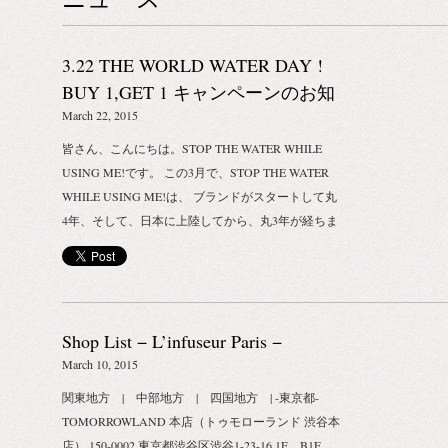
3.22 THE WORLD WATER DAY !
BUY 1,GET 1 キャンペーンのお知
らせ_STOP THE WATER WHILE
March 22, 2015
USING ME!
皆さん、こんにちは。STOP THE WATER WHILE
USING ME!です。 この3月で、STOP THE WATER
WHILE USING ME!は、 ブランドがスタートして丸
4年、そして、日本に上陸してから、丸3年が経ちま
した。 みなさまへの日頃の感謝を込めまして、今回
は特別なキャンペーンを実施します。 3.22 THE
WORLD WATER DAY ! BUY 1,GET 1 キャンペーン
本日3月22日は、国連で定められた「世界水の
Shop List − L’infuseur Paris −
日」。 世界中が水の大切さについて、一緒になって
考える日です。 ぜひあなたも今日一日は、 顔を洗
March 10, 2015
う時、お皿を洗うとき、シャワーを浴びるとき、お
関東地方 | 中部地方 | 四国地方 | -東京都-
手洗いに行った時など、 水に接するタイミングで、
TOMORROWLAND 本店（トゥモローランド 渋谷本
その大切さについて考えてみてくださいね。 そし
店） 150-0002 東京都渋谷区渋谷1-23-16 1F、B1F