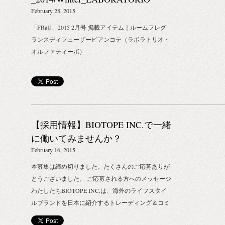
OLFATTIVO
February 28, 2015
「FRaU」2015 2月号 掲載アイテム｜ルームフレグ
ランスディフューザービアンコテ（ラボラトリオ・
オルファティーボ）
【採用情報】BIOTOPE INC.で一緒
に働いてみませんか？
February 16, 2015
本募集は締め切りました。たくさんのご応募ありが
とうございました。 ご応募される方へのメッセージ
わたしたちBIOTOPE INC.は、海外のライフスタイ
ルブランドを日本に紹介するトレーディング＆コミ
ュニケーションカンパニーです。 マスではなく、ニ