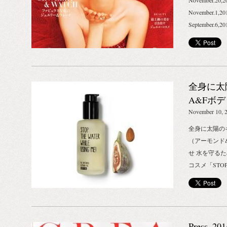
November.20,
阪 - 〒550-
November.1,2
館 1/2/4F Tel:
September.6
「BIOTOP
するライフス
いますが、弊社
ございません
全身に太
A&Fボ
フィグ）発
November 10, 
THE WAT
全身に太陽の
（アーモンド&
せ 水を守る
コスメ「STOP T
（ストップザ
ー！）から、
ィグ)が新登
ミン豊富な極
Press_20
ボディのエイ