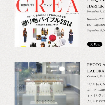
力でストレッ
HARPER
もオススメ。
November 7, 2
す。 ふわり
November.7,
陽のキスを！
EX」 Septemb
きます。 A
September.2
発売日：2014年
別） 概要：
アーモンドと
ディオイル。
タミン豊富な
いを与え、弾
PHOTO A
でストレッチ
LABORA
おすすめのオ
October 4, 201
ミンE、肌を
寿の果物とも
10月2日から
高める。 （
ネ）で、LABO
策、エイジン
オ・オルファ
ヤシ ）豊富
入り口すぐに