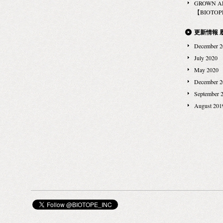
GROWN 
http://www.biot
【BIOTOPE
olfattivo/
更新情報 
December 2
July 2020
May 2020
December 2
September 
August 201