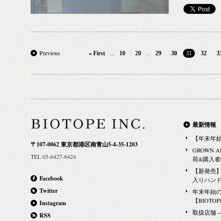
日焼け対策。
ド・パルファ
セラミドを含
ームディフュ
グルミ）ビタ
すべて一度に
つ。 全成分
合はご容赦く
ラウリン酸イ
のが、[ 10¹
Previous
...
...
« First
10
20
29
30
31
32
3
ーモンド油*
多肉植物を水
ル、ヒマワリ
培用容器）の
コメヌカ油、
ており、その
ル、トコフェ
根と、ステン
リ種子油不け
の容器との美
油、フウセン
この週末に青
最新情報
ーズマリーエ
さい。 LABOR
【年末年
〒107-0062 東京都港区南青山5-4-35-1203
成分 STOP TH
——————
GROWN 
TEL 03-6427-6424
——————
CIBONE（シ
荷&購入
［お問合せ先］ BI
ックス南青山ビル 2
【新発売】G
Facebook
入りハン
4.4.6, higash
3475-8017 URL
Twitter
年末年始
フォーム：CONT
——————
【BIOTOPE
Instagram
LABORATO
取扱店舗 − Ma
RSS
ファティーボ）