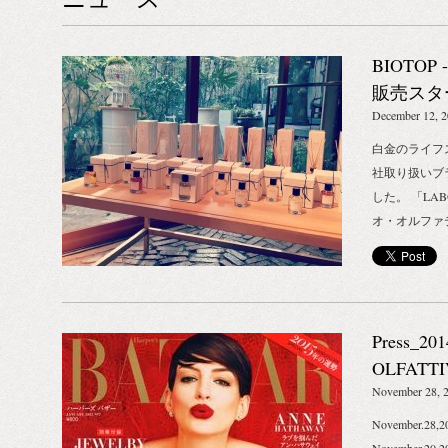
BIOTO
販売スタ
December 12, 
白金のライフ
社取り扱いブ
した。 「LAB
オ・オルファティ
WHILE US
ホワイル・ユ
「TANGEN
「L’infuse
Press_2
なあの人への
——————
OLFATT
BIOTOP -ビ
November 28, 
4-6-44 Tel: 
November.28
http://www.