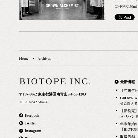
に便利な50
となったハン
アイテム各種
サトウキビ由
合したジェル
アイテム。 
いを守りなが
本品は医薬品
Home
Archives
消毒用エタノ
用いただけま
ておりますの
最新情報
ね！ ハイドラ
【年末年
〒107-0062 東京都港区南青山5-4-35-1203
ル70%配合）｜
GROWN 
TEL 03-6427-6424
ェル 500ml
荷&購入
（税抜） ヘ
【新発売】G
Facebook
入りハン
ル・ハンドクリ
Twitter
年末年始
ハンド スプレ
【BIOTOPE
Instagram
（税抜） 【購
取扱店舗 − Ma