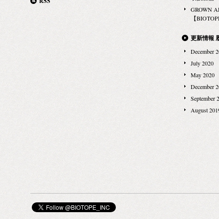
RSS
ALCHEMI
GROWN 
の季節にオス
【BIOTOPE
ト」をプレゼン
フェイシャルス
更新情報 
リペア クリ
December 2
洗顔料) 3.ブ
July 2020
らに！ GROW
May 2020
購入の方には、
December 2
ミニボトルも
September 
る肌ストレス
August 201
をあげてみて
となりますの
きます。あら