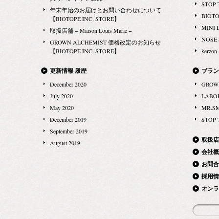
STOP 
年末年始のお届けとお問い合わせについて
BIOT
【BIOTOPE INC. STORE】
MINI 
取扱店舗 − Maison Louis Marie −
NOSE
GROWN ALCHEMIST 価格改定のお知らせ
【BIOTOPE INC. STORE】
kerzon
更新情報 履歴
ブラン
December 2020
GROW
July 2020
LABO
May 2020
MR.S
December 2019
STOP 
September 2019
取扱店
August 2019
会社概
お問合
採用情
オンラ