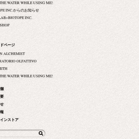
THE WATER WHILE USING ME!
OPE INC.からのお知らせ
LAB×BIOTOPE INC.
 SHOP
ドページ
N ALCHEMIST
RATORIO OLFATTIVO
MITH
THE WATER WHILE USING ME!
舗
要
せ
報
インストア