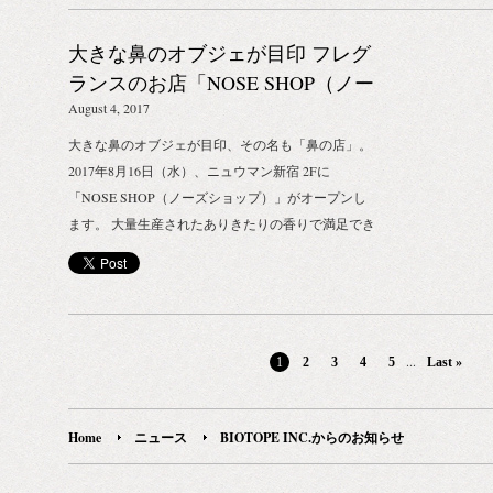
が必要です） それでは、今後共BIOTOPE INC.をど
ビオトープインク） 住所：〒160-0022 東京都新宿
大きな鼻のオブジェが目印 フレグ
うぞ宜しくお願い致します。
区新宿4-1-6 ニュウマン新宿 M2 期間：2017年4月8
日〜8月10日 取り扱いブランド： ・GROWN
ランスのお店「NOSE SHOP（ノー
ALCHEMIST ・LABORATORIO OLFATTIVO ・
ズショップ）」オープンのお知ら
August 4, 2017
STOP THE WATER WHILE USING ME! ・
せ
大きな鼻のオブジェが目印、その名も「鼻の店」。
MR.SMITH ・LA:BRUKET ・TANGENTGV
2017年8月16日（水）、ニュウマン新宿 2Fに
「NOSE SHOP（ノーズショップ）」がオープンし
ます。 大量生産されたありきたりの香りで満足でき
ないワガママな鼻のために、世界中からインディペ
ンデントでハイグレードなフレグランス専業メゾン
をセレクトしたキュレーション型実店舗。 ここでし
か買えない日本初上陸のフレグランスブランドや限
定商品も多数ラインナップ。 香りの世界がもってい
...
1
2
3
4
5
Last »
る、どこかとっつきにくくて、敷居の高い雰囲気を
払拭した、カジュアルで、ポップなフレグランスの
セレクトショップです。 誰かにとって良い香りが、
Home
ニュース
BIOTOPE INC.からのお知らせ
自分にとっても良い香りだとは限りません。 世の中
で信じられている香りの型やルールなんかに縛られ