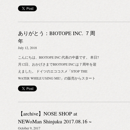
ので、何卒倍旧のご指導ご鞭撻を賜りますようお願
い申し上げます。 移転日 2019年3月1日（金）
本店登記住所移転日 2019年3月31日（日） 本社新
住所 107-0062 東京都港区南青山5-4-35-1203 代表電
ありがとう：BIOTOPE INC. ７周
話 03-6427-6424 ファックス 03-6740-1119 ※共に
変更はございません。 平成31年2月22日 株式会社
年
BIOTOPE
July 12, 2018
こんにちは、BIOTOPE INC.代表の中森です。 本日7
月12日、おかげさまでBIOTOPE INC.は７周年を迎
えました。 ドイツのエココスメ「STOP THE
WATER WHILE USING ME!」の販売からスタート
し、 その後、オーストラリアの「GROWN
ALCHEMIST」やイタリアの「LABORATORIO
OLFATTIVO」など取り扱いブランドが増え、 いま
ではNOSE SHOPという自社のショップも構えて、
【archive】NOSE SHOP at
さらに多くの海外ブランドを積極的にご紹介してい
ます。 こうやって無事に７周年を迎えられたのも、
NEWoMan Shinjuku 2017.08.16 ~
日頃BIOTOPE INC.の取り扱いブランドをご愛顧頂
October 9, 2017