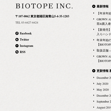
ず、ただひたすらに自分の鼻の感じるままに身を任
最新情報
せること。 他の誰でもない、あなたの鼻が主役のお
【年末年
〒107-0062 東京都港区南青山5-4-35-1203
店です。 香りにもっと気軽で自由な楽しさを。
GROWN 
TEL 03-6427-6424
Follow your NOSE.（自分の鼻を信じて進め） ■店舗
荷&購入
名：NOSE SHOP（ノーズショップ） ■オープン
【新発売】G
Facebook
入りハン
日：2017年8月16日（水） ■場所：東京都新宿区新宿
Twitter
年末年始
4-1-6 ニュウマン新宿 2F ■電話：03-5357-7707 ■商品
【BIOTOPE
Instagram
概要：香水、ルームフレグランス、フレグランスサ
取扱店舗 − Ma
RSS
シェ、キャンドル、ボディソープ、ボディクリーム
GROWN 
■ブランドラインアップ： LABORATORIO
【BIOTOPE
OLFATTIVO（ラボラトリオ・オルファティーボ）
Kerzon（ケルゾン） Abel（オランダ）日本初上陸
更新情報 
Alchemy Produx（アルケミープロダクツ） DS &
December 2
Durga（ディーエス・アンド・ダーガ） MAD et
July 2020
LEN（マドエレン） Thirdman（サードマン）
May 2020
LUMIRA（ルミラ） AND MORE….. まったく新し
December 2
いフレグランスのお店。皆さま、ぜひご期待くださ
September 
い！
August 201