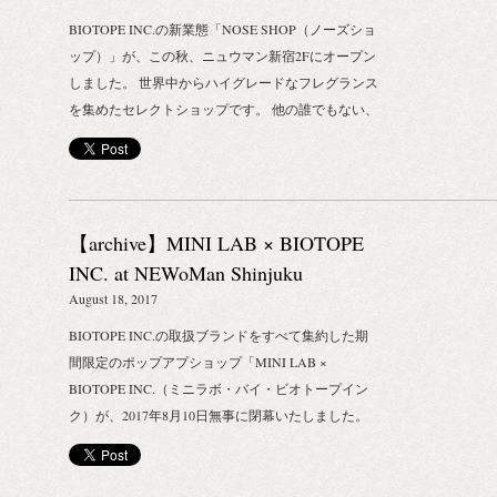
いているみなさまのおかげです。 改めて、感謝を申
BIOTOPE INC.の新業態「NOSE SHOP（ノーズショ
し上げます。 設立以来、大切にしているのは、美し
ップ）」が、この秋、ニュウマン新宿2Fにオープン
さが生活を豊かにするという思い。 美しいというの
しました。 世界中からハイグレードなフレグランス
は曖昧な概念かもしれませんが、わたしたちが扱う
を集めたセレクトショップです。 他の誰でもない、
ブランドや商品の美の基準は、 単なる見た目ではな
あなたの鼻が主役のお店です。 香りにもっと気軽で
く、作り手の誇りと信念が同居しているものだと考
自由な楽しさを。Follow your NOSE.（自分の鼻を信
えています。 ブランドの作り手たち、弊社、お客様
じて進め） Photos by SHIGENORI ISHIKAWA ■店舗
という3者の、 美意識を共鳴させることを意識し
名：NOSE SHOP（ノーズショップ） ■場所：東京
て、日々仕事に取り組んでいます。 今後もますます
【archive】MINI LAB × BIOTOPE
都新宿区新宿4-1-6 ニュウマン新宿 2F ■電話：03-
みなさまに喜んでいただけるような素敵なブランド
5357-7707 ■商品概要：香水、ルームフレグランス、
INC. at NEWoMan Shinjuku
や商品を、 それぞれのブランドの哲学や背景ととも
フレグランスサシェ、キャンドル、ボディソープ、
2017.04.08 - 08.10
August 18, 2017
にお届けしていくつもりです。 さて、唐突ではあり
ボディクリーム ■ブランドラインアップ： Abel（オ
ますが、そんな BIOTOPE INC.７周年を記念して、
BIOTOPE INC.の取扱ブランドをすべて集約した期
ランダ） AGONIST（アゴニスト） Alchemy
日頃より弊社取り扱いブランドをご愛願頂いている
間限定のポップアプショップ「MINI LAB ×
Produx（アルケミープロダクツ） DS & Durga（ディ
みなさまへの感謝の気持ちを込めて 7月14日（土）
BIOTOPE INC.（ミニラボ・バイ・ビオトープイン
ーエス・アンド・ダーガ） Kerzon（ケルゾン）
に、弊社ECサイト上でささやかなWEBキャンペー
ク）が、2017年8月10日無事に閉幕いたしました。
LUMIRA（ルミラ） LABORATORIO
ンを実施します。 くわしくは7月14日（土）発行の
Photos by SHIGENORI ISHIKAWA ご来場いただいた
OLFATTIVO（ラボラトリオ・オルファティーボ）
BIOTOPE INC.STOREのメルマガにてご確認くださ
すべてのみなさま、誠にありがとうございました。
MAD et LEN（マドエレン） AND MORE…..
い。 （※メルマガの受信には、前日までの会員登録
店名：MINI LAB × BIOTOPE INC. （ミニラボ バイ