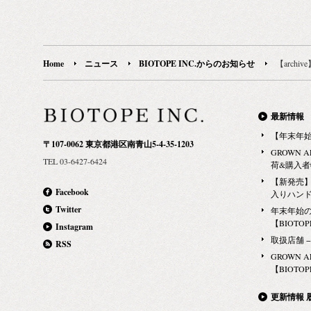
Home
ニュース
BIOTOPE INC.からのお知らせ
【archive
最新情報
【年末年
〒107-0062 東京都港区南青山5-4-35-1203
GROWN 
TEL 03-6427-6424
荷&購入
【新発売】G
Facebook
入りハン
Twitter
年末年始
【BIOTOPE
Instagram
取扱店舗 − Ma
RSS
GROWN 
【BIOTOPE
更新情報 