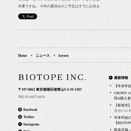
本番ですね。 今年の夏休みのご予定はすでにお決ま
りですか？ BIOTOPE INC.からポップアップイベン
トのお知らせです。 遊び心いっぱいの色使いやデザ
インで人々を魅了して止まないステーショナリブラ
ンド「PAPIER TIGRE(パピエ ティグル)」とパリ発
のアロマブランド「kerzon(ケルゾン)」が初のPOP
UPを開催します。 人気のサシェや香水を始め、こ
の夏のレジャーにも大活躍のアルコールスプレーな
Home
ニュース
kerzon
どkerzonこだわりの日用品アイテムも多数ご用意し
てお待ちしております。 さらに、コラボレーション
によるワークショップも開催！ ■SPECIAL EVENT
最新情報
＿08/17(土), 08/18(日) Kerzonサシェ作りワークショ
【年末年
〒107-0062 東京都港区南青山5-4-35-1203
ップ 人気商品のひとつ、サシェ(香り袋)作りのワー
GROWN 
TEL 03-6427-6424
クショップを開催します。 Kerzon「パリの散策シリ
荷&購入
ーズ」からお好きな香りでサシェをパッケージから
【新発売】G
Facebook
入りハン
制作できます。さらに、ワークショップに参加され
Twitter
年末年始
た方にはお茶とスイーツのサービスとPAPIER
【BIOTOPE
Instagram
TIGREのトートバッグをプレゼント！ イベントスケ
取扱店舗 − Ma