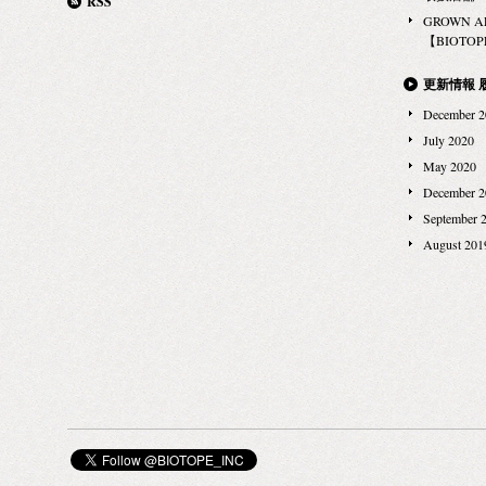
RSS
ジュール □8/17(土) ①11:00-12:30 ②13:30-15:00
GROWN 
③16:00-17:30 □8/18(日) ④11:00-12:30 ⑤13:30-15:00
【BIOTOPE
⑥16:00-17:30 ご予約はお電話、メール、店頭にて受
付けます。 TEL：03-6875-0431 E-MAIL：
更新情報 
hello@papiertigre.jp
参加費：¥3,000 税込(お茶、お菓
December 2
子、トートバッグのプレゼントも！) PAPIER TIGRE
July 2020
| パピエ ティグル 2012 年にパリを拠点に活動をスタ
May 2020
ート。元々文具の専門家ではなく、クリエイティブ
December 2
なチームでイノベーティブなことを始めたいという
September 
気持ちでPAPIER TIGRE を設立。表面的なデザイン
August 201
だけでなく「グラフィック」「遊び心」「実用性」
「行動を喚起する」といった要素も大切にしていま
す。また、既存の文具とは違う新しいスタイル
_「事務用品」「オフィス用」など、用途やカテゴ
リーといった境界を全く意識しない”ゼロバリア”を
モットーに、色やモチーフ、デザインなどから製品
を考えています。トラディショナルな文具ではな
く、デスクまわり、家の中、文章をやりとりするシ
ーンなど、ライフスタイルで活躍する、主に紙を用