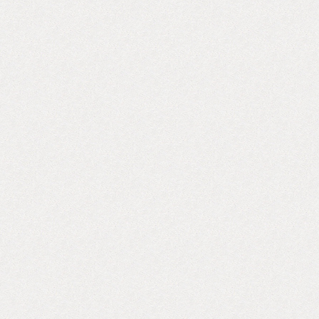
いたプロダクトや ステーショナリーなどの楽しいア
イテムを展開しています。ブランドプロフィールの
つづきはコチラから kerzon | ケルゾン ポップと伝統
の融合＿2013年にスタートし、流行の発信地マレ地
区に旗艦店を去年オープンした「ケルゾン」は、パ
リでのデザインから南仏グラースでの調香、パッケ
ージまで、すべてフランス国内で手作りされている
新進気鋭のアロマブランド。天然由来の香りの絶妙
な調香による居心地のよさをもつフレグランスを軸
とし、グラフィカルでポップなデザインで現代的に
昇華させたアイテムの数々は、老舗の多いフランス
のフレグランスブランド界にフレッシュな風を吹き
込んでいます。ケルゾンのフレグランスはすべて、
「毎日の生活の中にある美しくきらめく瞬間」、
「過ぎた時間の中にある愛しい思い出」にインスピ
レーションをえて、美しい物語をこめた香りの日用
品のコレクションを発表しています。 すでに残りわ
ずかのお時間帯も出てきているとのこと、ご興味あ
る方は是非是非お問い合わせくださいませ。 それで