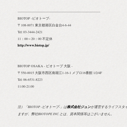
————————————————————————-
BIOTOP -ビオトープ-
〒108-0071 東京都港区白金台4-6-44
Tel: 03-3444-2421
11：00～20：00 不定休
http://www.biotop.jp/
BIOTOP OSAKA - ビオトープ 大阪 -
〒550-0015 大阪市西区南堀江1-16-1 メブロ16番館 1/2/4F
Tel: 06-6531-8223
11:00-21:00
注）「BIOTOP -ビオトープ-」は
株式会社ジュン
が運営するライフスタ
ますが、弊社BIOTOPE INC.とは、資本関係等はございません。