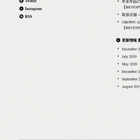
Twitter
年末年始
【BIOTOPE
Instagram
取扱店舗 − Ma
RSS
GROWN 
【BIOTOPE
更新情報 
December 2
July 2020
May 2020
December 2
September 
August 201