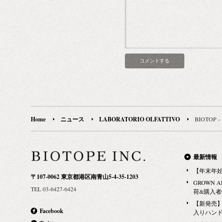
Home
ニュース
LABORATORIO OLFATTIVO
BIOTO
最新情報
【年末年
〒107-0062 東京都港区南青山5-4-35-1203
GROWN 
TEL 03-6427-6424
荷&購入
【新発売】G
Facebook
入りハン