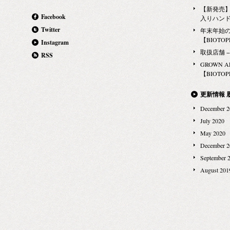
【新発売】G
Facebook
入りハン
Twitter
年末年始
【BIOTOPE
Instagram
取扱店舗 − Ma
RSS
GROWN 
【BIOTOPE
更新情報 
December 2
July 2020
May 2020
December 2
September 
August 201