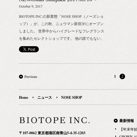
レクトしてお届けすることで、最上級の香りと共に
のお披露目や、特別な限定品なども登場するか
October 9, 2017
暮らす喜びや楽しさをお伝えします。 ただひたすら
も？） 【NOSE SHOP｜今後のスケジュール】 ・2
に自分の鼻の感じるままに身を任せること。 香りに
BIOTOPE INC.の新業態「NOSE SHOP（ノーズショ
月5日（月）：現店舗クローズ ・2月5日（月）：
もっと気軽で自由な楽しさを。Follow your NOSE.
ップ）」が、この秋、ニュウマン新宿2Fにオープン
POP UP SHOP オープン（ニュウマン新宿2Fエスカ
（自分の鼻を信じて進め） NOSE SHOP 期間限定ゲ
しました。 世界中からハイグレードなフレグランス
レーター横イベントスペースにて） ・2月25日
リラショップ 場所｜伊勢丹新宿店本館3階 リ・スタ
を集めたセレクトショップです。 他の誰でもない、
（日）：POP UP SHOP 会期終了 ・2月27日
イルギフト 住所｜東京都新宿区新宿3-14-1 期間｜
あなたの鼻が主役のお店です。 香りにもっと気軽で
（火）：リニューアルオープン（現店舗と同区画に
2018年3月7日（水）～3月20日（火） 取扱ブランド
自由な楽しさを。Follow your NOSE.（自分の鼻を信
て） 以上
｜｜LABORATORIO OLFATTIVO、AGONIST、
じて進め） Photos by SHIGENORI ISHIKAWA ■店舗
Abel、STORA SKUGGAN、kerzon 皆さまのお越し
名：NOSE SHOP（ノーズショップ） ■場所：東京
を心よりお待ちしております！
都新宿区新宿4-1-6 ニュウマン新宿 2F ■電話：03-
Previous
1
2
5357-7707 ■商品概要：香水、ルームフレグランス、
フレグランスサシェ、キャンドル、ボディソープ、
ボディクリーム ■ブランドラインアップ： Abel（オ
Home
ニュース
NOSE SHOP
ランダ） AGONIST（アゴニスト） Alchemy
Produx（アルケミープロダクツ） DS & Durga（ディ
ーエス・アンド・ダーガ） Kerzon（ケルゾン）
最新情報
LUMIRA（ルミラ） LABORATORIO
【年末年
〒107-0062 東京都港区南青山5-4-35-1203
OLFATTIVO（ラボラトリオ・オルファティーボ）
GROWN 