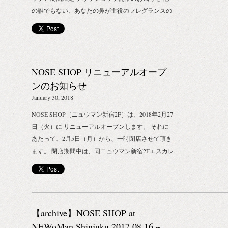
の誰でもない、あなたの鼻が主役のフレグランスの
お店「NOSE SHOP（ノーズショップ）」は、3月7
日（水）～20日（火）の期間限定で、「伊勢丹新宿
店本館」3階のリ・スタイルギフトにてゲリラショ
ップをオープンします。 NOSE SHOP（ノーズショ
NOSE SHOP リニューアルオープ
ップ）とは、昨年8月に東京の新たな香りの名所と
してニュウマン新宿に第1号店をオープンした
ンのお知らせ
BIOTOPE INC.（ビオトープインク）が運営する、
January 30, 2018
フレグランスのセレクトショップ。 香りの世界がも
NOSE SHOP［ニュウマン新宿2F］は、2018年2月27
っている、どこかとっつきにくくて敷居の高い雰囲
日（火）に リニューアルオープンします。 それに
気からは距離を置き、カジュアルかつポップに、そ
あたって、2月5日（月）から、一時閉店させて頂き
してちょっとクレイジーに新しい香りの世界を提案
ます。 閉店期間中は、同ニュウマン新宿2Fエスカレ
しています。 誰かにとって良い香りが、自分にとっ
ーター横イベントスペースにて、POP UP SHOPと
ても良い香りだとは限りません。 語り継がれる退屈
して期間限定［2月5日（月）〜25日（日）］で臨時
なうんちくの鎖から解き放たれ、自分の嗅覚こそを
営業致します。 2月27日（火）には、ますますパワ
唯一のよりどころとして、じっくりとお気に入りの
ーアップした新しい「NOSE SHOP（ノーズショッ
一品を選んでください。 インディペンデントでハイ
【archive】NOSE SHOP at
プ）」をお見せしますので、どうぞご期待くださ
グレードなフレグランス専業メゾンを世界中からセ
い！ （※リニューアルオープン日には、新ブランド
NEWoMan Shinjuku 2017.08.16 ~