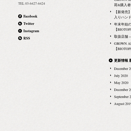
TEL 03-6427-6424
MAD et LEN（マドエレン） AND MORE…..
荷&購入
【新発売】G
Facebook
入りハン
Twitter
年末年始
【BIOTOPE
Instagram
取扱店舗 − Ma
RSS
GROWN 
【BIOTOPE
更新情報 
December 2
July 2020
May 2020
December 2
September 
August 201