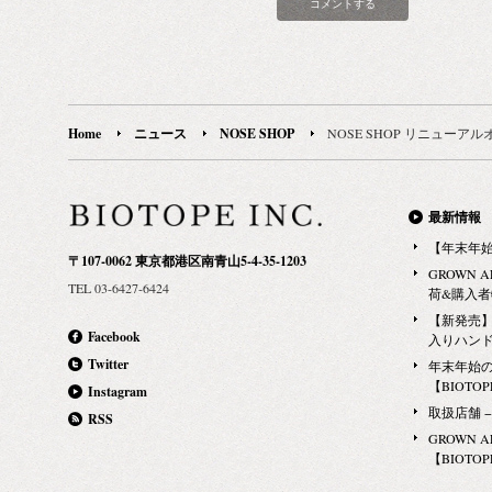
Home
ニュース
NOSE SHOP
NOSE SHOP リニューア
最新情報
【年末年
〒107-0062 東京都港区南青山5-4-35-1203
GROWN 
TEL 03-6427-6424
荷&購入
【新発売】G
Facebook
入りハン
Twitter
年末年始
【BIOTOPE
Instagram
取扱店舗 − Ma
RSS
GROWN 
【BIOTOPE