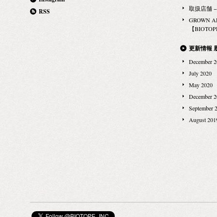
取扱店舗 − Ma
RSS
GROWN 
【BIOTOPE
更新情報 
December 2
July 2020
May 2020
December 2
September 
August 201