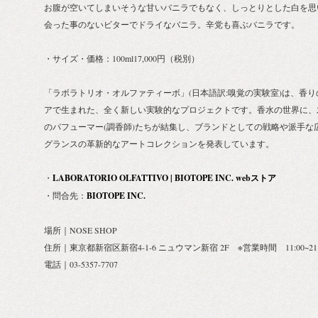
お腹が空いてしまいそうな甘いバニラでもなく、しっとりとした白を思
会った事のないビターでドライなバニラ。辛党も喜ぶバニラです。
・サイズ・価格：100ml17,000円（税別）
「ラボラトリオ・オルファティーボ」(日本語訳:嗅覚の実験室)は、香り
アで生まれた、全く新しい実験的なプロジェクトです。香水の世界に、
のパフューマー(調香師)たちが結集し、ブランドとしての戦略や派手な
グランスの革新的なアートコレクションを発表しています。
・
LABORATORIO OLFATTIVO | BIOTOPE INC. webストア
・問合先：
BIOTOPE INC.
場所｜NOSE SHOP
住所｜東京都新宿区新宿4-1-6 ニュウマン新宿 2F ※営業時間 11:00~21:
電話｜03-5357-7707