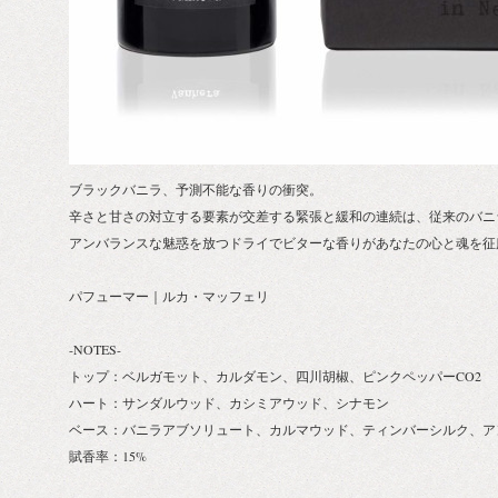
ブラックバニラ、予測不能な香りの衝突。
辛さと甘さの対立する要素が交差する緊張と緩和の連続は、従来のバニ
アンバランスな魅惑を放つドライでビターな香りがあなたの心と魂を征
パフューマー｜ルカ・マッフェリ
-NOTES-
トップ：ベルガモット、カルダモン、四川胡椒、ピンクペッパーCO2
ハート：サンダルウッド、カシミアウッド、シナモン
ベース：バニラアブソリュート、カルマウッド、ティンバーシルク、ア
賦香率：15%