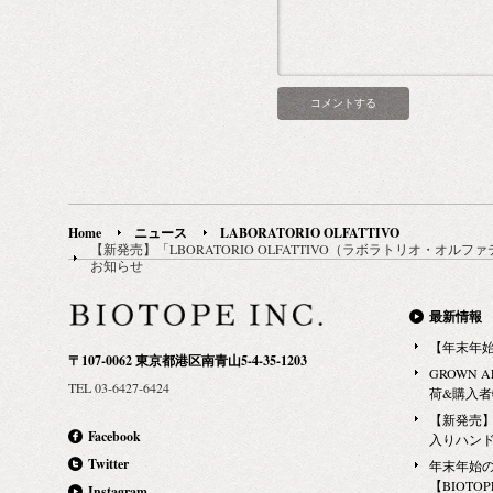
Home
ニュース
LABORATORIO OLFATTIVO
【新発売】「LBORATORIO OLFATTIVO（ラボラトリオ・
お知らせ
最新情報
【年末年
〒107-0062 東京都港区南青山5-4-35-1203
GROWN 
TEL 03-6427-6424
荷&購入
【新発売】G
Facebook
入りハン
Twitter
年末年始
【BIOTOPE
Instagram