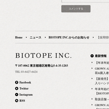
Home
ニュース
BIOTOPE INC.からのお知らせ
【採用情報
最新情報
【年末年
〒107-0062 東京都港区南青山5-4-35-1203
GROWN 
TEL 03-6427-6424
荷&購入
【新発売】G
Facebook
入りハン
Twitter
年末年始
【BIOTOPE
Instagram
取扱店舗 − Ma
RSS
GROWN 