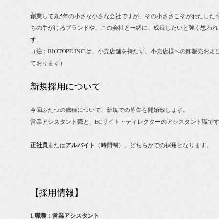
創業して丸5年の小さな小さな会社ですが、その小ささこそがわたした
ちの手がけるブランドや、この会社と一緒に、成長したいと強く思われ
す。
（注：BIOTOPE INC.は、小売店舗を持たず、小売店様への卸販売
ております）
新規採用について
今回ふたつの職種について、新規での募集を開始致します。
営業アシスタント職と、ECサイト・ディレクターのアシスタント職で
正社員
または
アルバイト
（時間制）、どちらかでの採用となります。
【採用情報】
1.職種：営業アシスタント