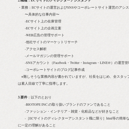
2.職種：ECサイトのディレクターアシスタント
・業務：ECサイトの運営およびSNSやコーポレートサイト運営のアシ
〜具体的な仕事内容〜
-ECサイト上の在庫管理
-ECサイト上の企画立案
-WEB広告の管理サポート
-他社サイトのマーケットリサーチ
-アクセス解析
-メールマガジンの管理サポート
-SNSアカウント（Facebook・Twitter・Instagram・LINE@）の運
-コーポレートサイトのブログ記事作成
※難しそうな業務内容が書かれていますが、社長をはじめ、全スタッフ
は素人目線で丁寧に指導します。
3.要件
：以下のとおり
-BIOTOPE INC.の取り扱いブランドのファンであること
-ファッション・インテリア・雑貨・化粧品などが好きなこと
-［ECサイトのディレクターアシスタント職に限り］html等の簡単な
に一定の理解があること