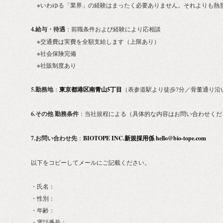
※いわゆる「業界」の経験はまったく必要ありません。それよりも熱
4.給与・待遇
：前職条件および経験により応相談
※交通費は実費を全額支給します（上限あり）
※社会保険完備
※社販制度あり
5.勤務地
：
東京都港区南青山5丁目
（表参道駅より徒歩7分／骨董通り沿
6.その他 勤務条件
：当社規程による（具体的な内容はお問い合わせくだ
7.お問い合わせ先
：
BIOTOPE INC.新規採用係
hello@bio-tope.com
以下をコピーしてメールにご記載ください。
・氏名：
・性別：
・年齢：
・電話番号：