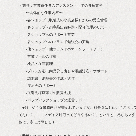
・業務：営業責任者のアシスタントしての各種業務
〜具体的な仕事内容〜
-各ショップ（取引先の小売店様）からの受注管理
-各ショップへの商品出荷時期・配分管理のサポート
-各ショップへのサポート営業
-各ショップへのブランド勉強会の実施
-他ショップ・他ブランドのマーケットリサーチ
-営業ツールの作成
-検品・在庫管理
-プレス対応（商品貸し出しや電話対応）サポート
-請求書・納品書の作成・送付
-展示会のサポート
-取引先様店頭での販売支援
-ポップアップショップの運営サポート
※難しそうな業務内容が書かれていますが、社長をはじめ、全スタッ
てなに？」、「メディア対応ってどうやるの？」というところからスタ
線で丁寧に指導します。