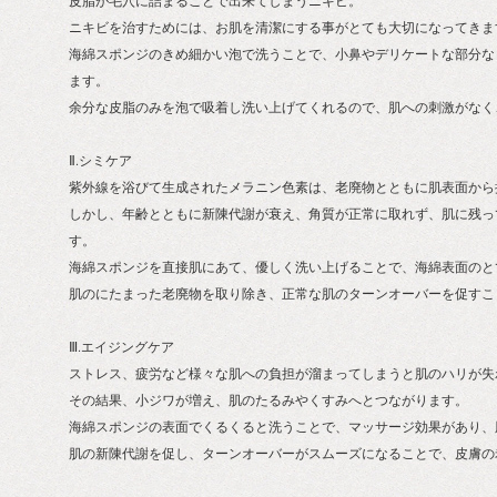
皮脂が毛穴に詰まることで出来てしまうニキビ。
ニキビを治すためには、お肌を清潔にする事がとても大切になってきま
海綿スポンジのきめ細かい泡で洗うことで、小鼻やデリケートな部分な
ます。
余分な皮脂のみを泡で吸着し洗い上げてくれるので、肌への刺激がなく
Ⅱ.シミケア
紫外線を浴びて生成されたメラニン色素は、老廃物とともに肌表面から
しかし、年齢とともに新陳代謝が衰え、角質が正常に取れず、肌に残っ
す。
海綿スポンジを直接肌にあて、優しく洗い上げることで、海綿表面のと
肌のにたまった老廃物を取り除き、正常な肌のターンオーバーを促すこ
Ⅲ.エイジングケア
ストレス、疲労など様々な肌への負担が溜まってしまうと肌のハリが失
その結果、小ジワが増え、肌のたるみやくすみへとつながります。
海綿スポンジの表面でくるくると洗うことで、マッサージ効果があり、
肌の新陳代謝を促し、ターンオーバーがスムーズになることで、皮膚の