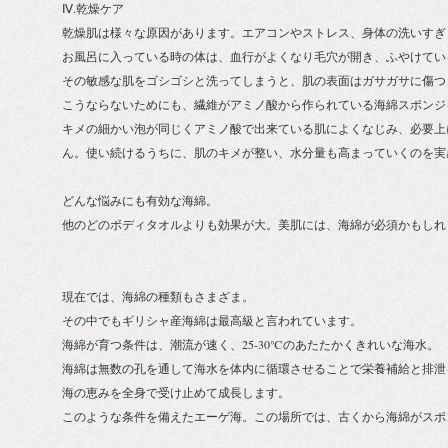
Ⅳ.乾燥ケア
乾燥肌は様々な原因があります。エアコンやストレス、身体の洗いすぎ
お風呂に入っている時の体は、血行がよくなり毛穴が開き、ふやけてい
その敏感な肌をゴシゴシと洗ってしまうと、肌の表面はガサガサに傷つ
こうならないためにも、繊維がアミノ酸から作られている海綿スポンジ
キメの細かい泡が同じくアミノ酸で出来ている肌によくなじみ、必要上
ん。使い続けるうちに、肌のキメが整い、水分量も高まっていくのを実
どんな悩みにも有効な海綿。
他のどのボディタオルよりも効果が大。美肌には、海綿が必須かもしれ
現在では、海綿の種類もさまざま。
その中でもギリシャ産海綿は最高級と言われています。
海綿が育つ条件は、潮流が速く、25-30℃のあたたかくきれいな海水。
海綿は無数の孔を通して海水を体内に循環させることで栄養補給と排泄
海の恵みを全身で受け止めて成長します。
このような条件を備えたエーゲ海。この場所では、古くから海綿がスポ