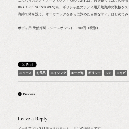
こだわりのボディソープでケアするのであれば、何を使って洗うのかも
BIOTOPE INC. STOREでも、ギリシャ産のボディ用天然海綿の取扱
海綿で体を洗う。オーガニックをさらに深めた自然なケア。はじめてみ
ボディ用 天然海綿（シースポンジ） 3,300円（税別）
ニュース
お風呂
エイジング
エーゲ海
ギリシャ
シミ
ニキビ
Previous
Leave a Reply
メールアドレスは表示されません。
* は必須項目です。