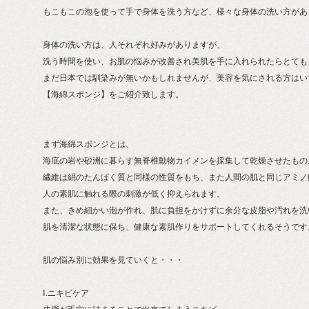
もこもこの泡を使って手で身体を洗う方など、様々な身体の洗い方があ
身体の洗い方は、人それぞれ好みがありますが、
洗う時間を使い、お肌の悩みが改善され美肌を手に入れられたらとても
まだ日本では馴染みが無いかもしれませんが、美容を気にされる方はい
【海綿スポンジ】をご紹介致します。
まず海綿スポンジとは、
海底の岩や砂洲に暮らす無脊椎動物カイメンを採集して乾燥させたもの
繊維は絹のたんぱく質と同様の性質をもち、また人間の肌と同じアミノ
人の素肌に触れる際の刺激が低く抑えられます。
また、きめ細かい泡が作れ、肌に負担をかけずに余分な皮脂や汚れを洗
肌を清潔な状態に保ち、健康な素肌作りをサポートしてくれるそうです
肌の悩み別に効果を見ていくと・・・
Ⅰ.ニキビケア