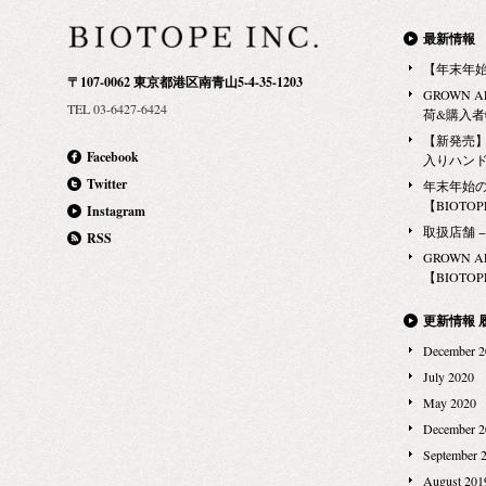
最新情報
【年末年
〒107-0062 東京都港区南青山5-4-35-1203
GROWN 
TEL 03-6427-6424
荷&購入
【新発売】G
Facebook
入りハン
Twitter
年末年始
【BIOTOPE
Instagram
取扱店舗 − Ma
RSS
GROWN 
【BIOTOPE
更新情報 
December 2
July 2020
May 2020
December 2
September 
August 201