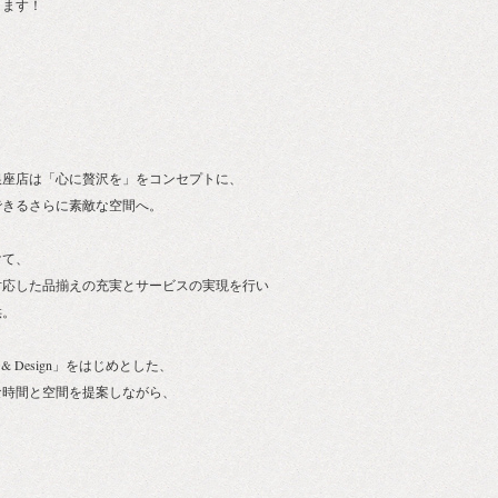
ります！
銀座店は「心に贅沢を」をコンセプトに、
できるさらに素敵な空間へ。
けて、
対応した品揃えの充実とサービスの実現を行い
供。
ers & Design」をはじめとした、
な時間と空間を提案しながら、