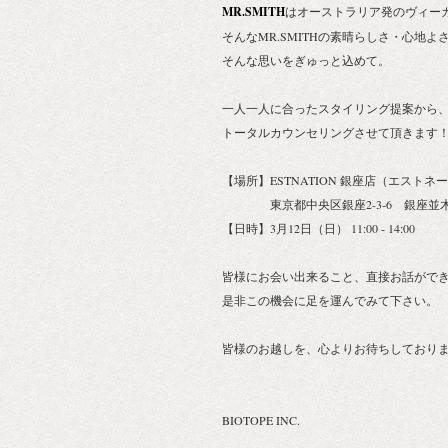
MR.SMITH
はオーストラリア発のヴィー
そんなMR.SMITHの素晴らしさ・心地
そんな思いをぎゅっと込めて。
一人一人に合ったスタイリング提案から
トータルカウンセリングさせて頂きます
【場所】ESTNATION 銀座店（エスト
東京都中央区銀座2-3-6 銀座並木
【日時】3月12日（日） 11:00 - 14:00
皆様にお会い出来ること、直接お話がで
是非この機会に足を運んでみて下さい。
皆様のお越しを、心よりお待ちしており
BIOTOPE INC.