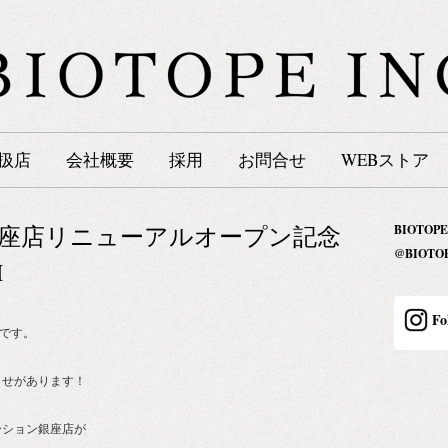
扱店
会社概要
採用
お問合せ
WEBストア
座店リニューアルオープン記念
BIOTOPE
@BIOT
H
Fo
雲です。
らせがあります！
ネーション銀座店が