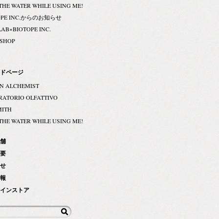
THE WATER WHILE USING ME!
OPE INC.からのお知らせ
LAB×BIOTOPE INC.
 SHOP
ドページ
N ALCHEMIST
RATORIO OLFATTIVO
MITH
THE WATER WHILE USING ME!
舗
要
せ
報
インストア