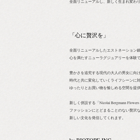
全面リニューアルし、新しく生まれ変わ
「心に贅沢を」
全面リニューアルしたエストネーション
心を満たすニューラグジュアリーを体験
豊かさを追究する現代の大人の男女に向
時代と共に変化していくライフシーンに
ゆったりとお買い物を愉しめる空間を提
新しく併設する「Nicolai Bergmann Flow
ファッションにとどまることのない贅沢
新しい文化を発信してくれます。