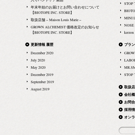
STOP 
年末年始のお届けとお問い合わせについて
BIOT
【BIOTOPE INC. STORE】
MINI 
取扱店舗 − Maison Louis Marie −
NOSE
GROWN ALCHEMIST 価格改定のお知らせ
【BIOTOPE INC. STORE】
kerzon
更新情報 履歴
ブラン
December 2020
GROW
July 2020
LABO
May 2020
MR.S
December 2019
STOP 
September 2019
取扱店
August 2019
会社概
お問合
採用情
オンラ