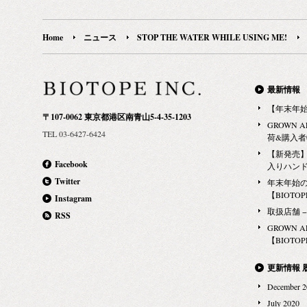
Home
ニュース
STOP THE WATER WHILE USING ME!
最新情報
【年末年
〒107-0062 東京都港区南青山5-4-35-1203
GROWN 
TEL 03-6427-6424
荷&購入
【新発売】G
Facebook
入りハン
Twitter
年末年始
【BIOTOPE
Instagram
取扱店舗 − Ma
RSS
GROWN 
【BIOTOPE
更新情報 
December 2
July 2020