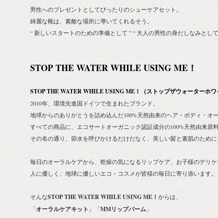
男性へのプレゼントとしてぴったりのシューケアセット。
綺麗な靴は、素敵な場所に導いてくれるそう。
“ 新しいスタートのための準備として ” “ 大人の男性の身だしなみとして 
STOP THE WATER WHILE USING ME！
STOP THE WATER WHILE USING ME！（ストップザウォータ
2010年、環境先進国ドイツで生まれたブランド。
地球からのありがとうを詰め込んだ100%天然由来のヘア・ボディ・オ
すべての商品に、エコサートオーガニック認証成分の100%天然由来原
その名の通り、節水を呼びかけるだけだなく、美しい髪と素肌のために
毎日のオーラルケアから、乾燥の気になるリップケア、お子様のデリケ
人に優しく、地球に優しいエコ・コスメが皆様の毎日に寄り添います。
そんな
STOP THE WATER WHILE USING ME！
からは、
「
オーラルケアキット
」「
MMリップバーム
」