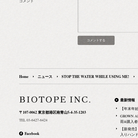
コメント
Home
ニュース
STOP THE WATER WHILE USING ME!
最新情報
【年末年
〒107-0062 東京都港区南青山5-4-35-1203
GROWN 
TEL 03-6427-6424
荷&購入
【新発売】G
Facebook
入りハン