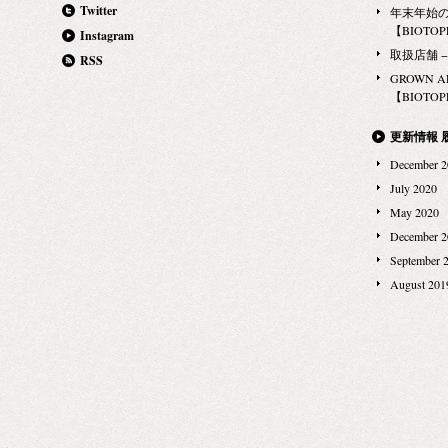
Twitter
年末年始
【BIOTOPE
Instagram
取扱店舗 − Ma
RSS
GROWN 
【BIOTOPE
更新情報 
December 2
July 2020
May 2020
December 2
September 
August 201