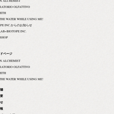
N ALCHEMIST
RATORIO OLFATTIVO
MITH
THE WATER WHILE USING ME!
OPE INC.からのお知らせ
LAB×BIOTOPE INC.
 SHOP
ドページ
N ALCHEMIST
RATORIO OLFATTIVO
MITH
THE WATER WHILE USING ME!
舗
要
せ
報