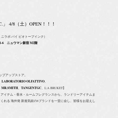
INC.」 4/8（土）OPEN！！！
NC.（ミニラボ バイ ビオトープインク）
-1-6 ニュウマン新宿 M2階
！
のポップアップストア。
、
LABORATORIO OLFATTIVO
、
、
MR.SMITH
、
TANGENTGC
、L:A BRUKET】
スアイテム・香水・ルームフレグランスから、ランドリーアイテムま
くれる 海外発 新進気鋭の6ブランドを一堂に会し、皆様をお迎えし