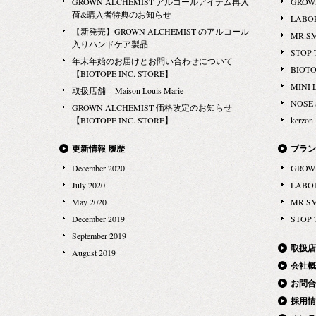
GROWN ALCHEMIST アルコールアイテム再入
GROW
荷&購入者特典のお知らせ
LABO
【新発売】GROWN ALCHEMIST のアルコール
MR.S
入りハンドケア製品
STOP 
年末年始のお届けとお問い合わせについて
BIOT
【BIOTOPE INC. STORE】
MINI 
取扱店舗 − Maison Louis Marie −
NOSE
GROWN ALCHEMIST 価格改定のお知らせ
【BIOTOPE INC. STORE】
kerzon
更新情報 履歴
ブラン
December 2020
GROW
July 2020
LABO
May 2020
MR.S
December 2019
STOP 
September 2019
取扱店
August 2019
会社概
お問合
採用情