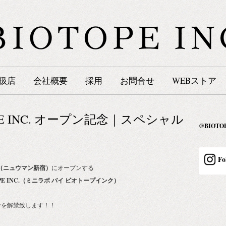
扱店
会社概要
採用
お問合せ
WEBストア
OTOPE INC. オープン記念｜スペシャル
@BIOT
Fo
KU（ニュウマン新宿）
にオープンする
OTOPE INC.（ミニラボ バイ ビオトープインク）
せを解禁致します！！