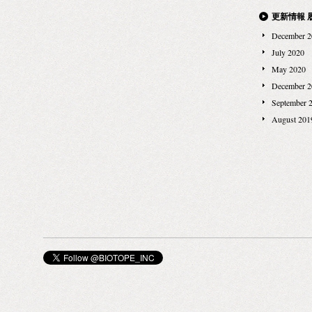
——————
更新情報 
来日イベント
——————
December 2
開催日時：20
July 2020
時刻：各日14:
May 2020
ンズ館 1階 コ
December 2
Justin氏と
September 
スタイリスト Fre
August 201
（http://cast
やスタイリング
オーストラリ
「Cast（
あり、 NY
数々のブラン
グを手がけ、
を有する、世
す。 ぜひこ
ーソナルコン
※伊勢丹新宿