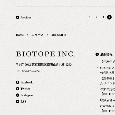
性をめざしてい
解決してくれ
伊勢丹新宿店 
がらなくても
発売をスター
Previous
1
2
3
4
慣にワンラン
し、ブランド創設
外線ダメージ
タイリスト Fre
Home
ニュース
MR.SMITH
アップイベント
日の予定で開
ご来場くださ
——————
最新情報
MR.SMITH
【年末年
〒107-0062 東京都港区南青山5-4-35-1203
——————
GROWN 
TEL 03-6427-6424
ブランド名：M
荷&購入
ド創設国：オースト
【新発売】G
Facebook
入りハン
smith.co
Twitter
年末年始
14種 日本発
【BIOTOPE
Instagram
伊勢丹新宿店 
取扱店舗 − Ma
RSS
売元 ｜ BIOTOP
GROWN 
——————
【BIOTOPE