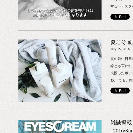
するヘアスタ
するヘアアレ
たゆるさのあ
ブレイド（ゆ
用アイテム： M
夏こそ頭皮
ィショナー 
仕上がりで、
July 15, 2016
ち､しなやかな
夏の暑い日差
ァウンデーシ
線とも言われ
自然でやわら
火照ったボデ
ます。編み込
ね。 でも、
ド力をもちます
の毛があるか
仕上がりの形
います。 で
作な感じのフ
積が大きく紫
イントです。 
である紫外線
に艶をだして
ます！ 何も
ェイヴァー 
雑誌掲載
れ、パサつき
ー・サントス
_2016/S
なく、 髪の