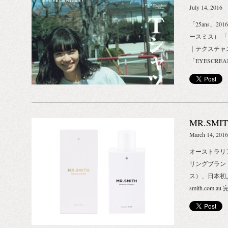
トン MR.S
抜け毛や薄毛
July 14, 2016
http://biotope-
で、どんなケ
「25ans」2
遮るには、帽
ースミス） 「＆
ジを受けた髪
｜テクスチャ
トも必要です
「EYESCRE
のが、MR.S
イテム（ミスタ
ー・コンディ
掲載アイテム
でなく、頭皮
ス） 「Tarza
その中でも夏
テム（ミスタース
ト)シリーズ。
MR.SM
6月号 掲載
頭皮を、すっ
March 14, 2016
菌効果のある
オーストラリ
つまった皮脂
リングブランド
ディショナー
ス）、日本初上陸 
れるコンディ
smith.co
復、保湿して
ィーガン処方
化させ育毛効
ン。 ランウ
イジングケア
ダーレスに。
オイルが配合