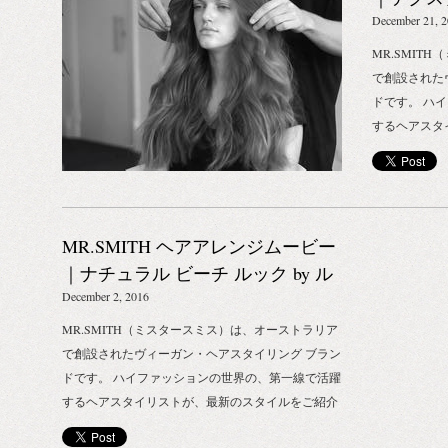
をプレゼント
ね？ どちら
アム
December 21, 
らそれぞれピ
がちですが、
対象商品を6
MR.SMIT
義：ベジタリアン
アへのリンクはこ
で創設された
菜食主義と言
ロウン・アル
ドです。 ハ
た食事を実践
オレンジピール
するヘアスタ
なのか。宗教
ず、爽やか。
するヘアアレ
エット目的な
質層の奥まで
カールが美し
い、活気がな
ベタベタとし
クスチャード
かもしれませ
ットな仕上が
ダウンスタイ
アン、語源は “
MR.SMITH ヘアアレンジムービー
チューブは、
SMITH フ
はありません。 
す。 こだわ
のためのワン
｜ナチュラル ビーチ ルック by ル
気のある、健
LABORATO
下地として使用
ーシー
December 2, 2016
う、元々は野
ファティーボ）
プレー 太め
「健全な食事
MR.SMITH（ミスタースミス）は、オーストラリア
ヴィーノ（赤
ために、使用
《 完全菜食主
で創設されたヴィーガン・ヘアスタイリング ブラン
繊細なアロマ
きも。 MR.
ンの由来も先
ドです。 ハイファッションの世界の、第一線で活躍
ンスに熟成さ
めすぎない、
半ばになってVe
するヘアスタイリストが、最新のスタイルをご紹介
ースと甘さと
イルをやわら
Veg(etar
するヘアアレンジムービー。第六弾は、海辺で髪を
なやかで気高
アム・ハバー