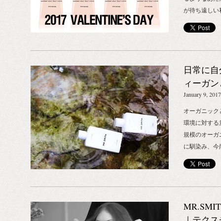
が待ち遠しい
うな、ワクワ
という間に過
ね。そう、“ 
ンデーといえ
日常に自
ら作った手作
に気持ちを伝
ィーガンと
ありがとうの
January 9, 2017
おきのチョコ
オーガニック
レンタインデ
環境に対する
喜ぶ、コスメ
規模のオーガ
と先駆けて、本日
に馴染み、今
ラインストア
回させていた
企画がスター
ックに相通ずる
期間中にお買
したいと思い
倍に！ ※ポイン
したことがあ
会員登録された
MR.SM
山いらっしゃ
円分のお買上
ン、、、」 
｜テクスチ