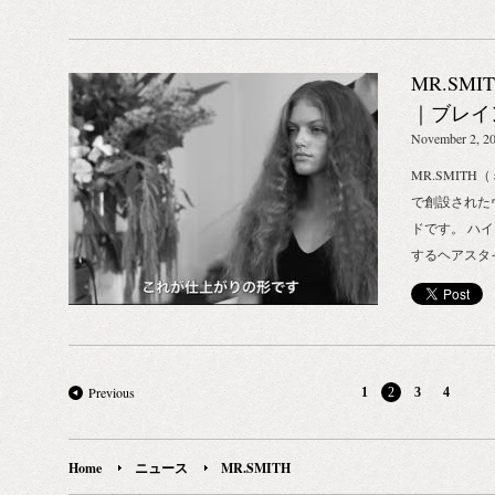
なのだそう。
掻き上げたようなアレンジ のご紹介です。 ナチュ
の名の通りの
ジョージ・ア
菜食主義者と
ラル ビーチ ルック（海辺で髪を掻き上げたような
りと落ち着いた
サウンド：ティ
ること」とい
アレンジ）のための使用アイテム： MR. SMITH フ
ット） 017
ミス）公式ページ：ht
MR.SM
のこと、卵、
ァウンデーション 少し濡れた髪に使用することで、
ツ） オーガ
ンなども一切
海からあがった時のような、ウェットな質感と束感
｜ブレイ
オイル配合の1
は、それを生
を作り出します。 量を調節することで、ウェットな
ウェーブ 
November 2, 2
が気になる箇
死をもたらし
部分とドライな部分の髪の質感の変化を簡単に出す
けます。 甘
MR.SMIT
まれたベジタ
ことができます。 スタイリスト：ルーシー・カルド
来だから自然
で創設された
の根底にある
ーサ モデル：リンジー メイクアップ：メロニー・
チョコレート。甘
ドです。 ハ
えの根底が大
サントス フィルム：アンディ・ハットン サウン
WHILE US
するヘアスタ
して、ヴィー
ド：ティム・シエル MR.SMITH（ミスタースミス）
ルユージング
するヘアアレ
ん。 例えば
公式ページ：http://biotope-inc.com/mr-smith
ルケアセット 
つくる ウェ
犠牲の上に成
ハーブ由来成
ンデッド テ
物実験を行な
泡立ちで歯石
くる ウェー
上の悪影響を
安全な植物由
MR. SMI
Previous
1
2
3
4
スタイルにお
塩が歯茎にま
スプレーをし
を徹底するの
が心地よく、
ットする為に
ンの考えに基づく
ところ。 チ
ンの熱から髪を
Home
ニュース
MR.SMITH
for the Ethi
MR.SMIT
スプレー 仕