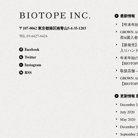
いを求める人
クス｜ソフト
まま、自然な
存在し、その
然なツヤや束
SMITH セ
最新情報
験をしておら
クス。 べた
す。 スタイ
【年末年
ィーガンコスメ
〒107-0062 東京都港区南青山5-4-35-1203
をもたらし、
ル：マリーン
GROWN 
タースミス）
TEL 03-6427-6424
ィアムヘアに
フィルム：ア
荷&購入
ると、人種、
つけるのにぴ
シエル MR.
【新発売】G
見渡してみる
Facebook
入りハン
ス、オーガニ
http://biotope-
みも様々。 
Twitter
年末年始
の毛で悩んでる
ライフスタイ
【BIOTOPE
Instagram
ガーメントケア
り沢山の方に
取扱店舗 − Ma
RSS
ース、シュー
ガン処方の魅
GROWN 
イン・クロス
【BIOTOPE
ド創設者であ
ケアの基本の
フリーダ・ロ
たキット。 
更新情報 
とも評される
エッシャンシ
December 2
オーナー兼デ
います。 お
July 2020
ッションショ
だわりと嗜み
May 2020
テージでヘア
ったりなもの
December 2
くのセレブレ
が欲しいなと
September 
スのヘアスタ