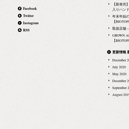
【新発売】G
Facebook
入りハン
Twitter
年末年始
【BIOTOPE
Instagram
取扱店舗 − Ma
RSS
GROWN 
【BIOTOPE
更新情報 
December 2
July 2020
May 2020
December 2
September 
August 201