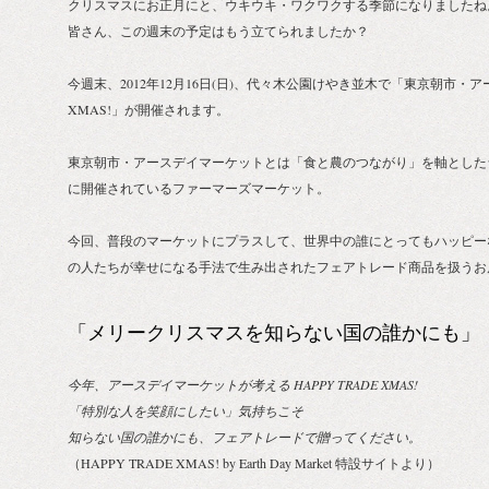
クリスマスにお正月にと、ウキウキ・ワクワクする季節になりましたね
皆さん、この週末の予定はもう立てられましたか？
今週末、2012年12月16日(日)、代々木公園けやき並木で「東京朝市・アー
XMAS!」が開催されます。
東京朝市・アースデイマーケットとは「食と農のつながり」を軸とした
に開催されているファーマーズマーケット。
今回、普段のマーケットにプラスして、世界中の誰にとってもハッピー
の人たちが幸せになる手法で生み出されたフェアトレード商品を扱うお
「メリークリスマスを知らない国の誰かにも」
今年、アースデイマーケットが考える HAPPY TRADE XMAS!
「特別な人を笑顔にしたい」気持ちこそ
知らない国の誰かにも、フェアトレードで贈ってください。
（HAPPY TRADE XMAS! by Earth Day Market 特設サイトより）