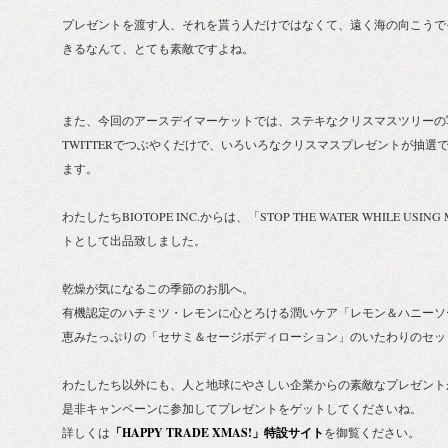
プレゼントを渡す人、それを貰う人だけではなくて、遠く海の向こうで
きるなんて、とても素敵ですよね。
また、今回のアースデイマーケットでは、ステキなクリスマスツリーの
TWITTERでつぶやくだけで、いろいろなクリスマスプレゼントが抽選
ます。
わたしたちBIOTOPE INC.からは、「STOP THE WATER WHILE U
トとして出品致しました。
乾燥が気になるこの季節のお肌へ。
有機認定のハチミツ・レモンに心とろける潤いケア「レモン＆ハニーソ
恵みたっぷりの「セサミ＆セージボディローション」のいたわりのセッ
わたしたち以外にも、人と地球にやさしい企業からの素敵なプレゼント
是非キャンペーンに参加してプレゼントをゲットしてくださいね。
詳しくは
「HAPPY TRADE XMAS!」特設サイト
を御覧ください。