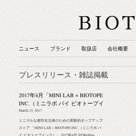
ニュース
ブランド
取扱店
会社概要
プレスリリース・雑誌掲載
2017年4月「MINI LAB × BIOTOPE
INC.（ミニラボ バイ ビオトープイ
ンク）」ニュウマン新宿出店のお
March 15, 2017
知らせ
ミニマルな都市生活者のための実験的ポップアップ
ストア 「MINI LAB × BIOTOPE INC.（ミニラボ バ
イ ビオトープインク）」 2017年4月 NEWoMan