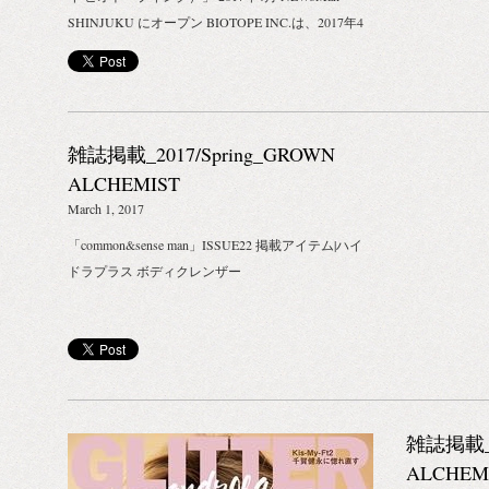
SHINJUKU にオープン BIOTOPE INC.は、2017年4
月、「NEWoMan SHINJUKU」に「MINI LAB ×
BIOTOPE INC.｜ミニラボ バイ ビオトープインク」
のポップアップストアをオープンいたします。 海外
発の新進気鋭のコスメ・フレグランスを中心に、ミ
雑誌掲載_2017/Spring_GROWN
ニマム・シンプルな生き方（≒ライフスタイル）を
提案するコンセプトストア。 モノや情報が洪水のよ
ALCHEMIST
うに溢れる現代社会。シンプルかつミニマムな暮ら
March 1, 2017
しへの憧れが年々高まっています。近年、その反動
「common&sense man」ISSUE22 掲載アイテム|ハイ
として、断捨離やミニマリストという言葉が生ま
ドラプラス ボディクレンザー
れ、単純に物を減らすというヒステリックなムーブ
メントも見られました。 BIOTOPE（ビオトープ）
という言葉は「複雑に絡み合ったひとつの閉じられ
た生態系」という意味。 わたしたちBIOTOPE INC.
は、ミニマルな暮らしをプライオリティのトップに
置きつつも、単純に物を減らすことだけで豊かな暮
雑誌掲載_2
らしが生みだせるとは考えていません。 好きなもの
と一緒に暮らす喜び。 哲学や思想が詰まった物と過
ALCHEM