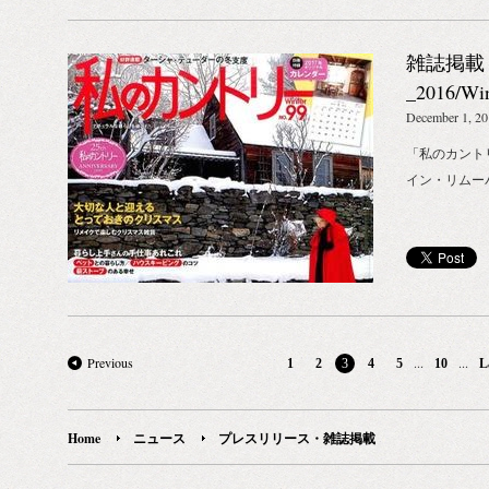
扱ブランド：GROWN ALCHEMIST、
LABORATORIO OLFATTIVO、STOP THE WATER
雑誌掲載
WHILE USING ME!、MR.SMITH、TANGENTGC、
_2016/W
L:A BRUKET ■ BIOTOPE INC. とは ：新進気鋭の
December 1, 2
ライフスタイルブランドを通じて、新しい暮らしの
価値観と体験を提案する生活様式提案企業 皆さまに
「私のカントリ
お会いできますこと、BIOTOPE INC.一同、楽しみ
イン・リムー
しております。ぜひご期待ください！
Previous
...
...
1
2
3
4
5
10
L
Home
ニュース
プレスリリース・雑誌掲載