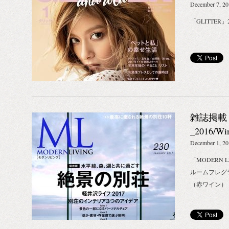
ごす楽しさ。 物を通じて学ぶ体験。 そういった満
December 7, 2
足の積み重ねが豊かな暮らしを創り出してくれると
「GLITTER」
考えています。 日々生活する部屋（家）をひとつの
生態系と考え、「理由のあるミニマム・哲学のある
シンプル」を提案します。 BIOTOPE INC.初の単独
出店となる今回、女性が輝きつづけることができる
経験と価値を提供する施設「NEWoMan
SHINJUKU」へ、取扱ブランドを一堂に会し、ただ
の買い物ではなく、暮らしが変わる体験を創出する
「MINI LAB｜ミニマルな実験室」 をオープンいた
雑誌掲載
します。 たくさんのモノをかかえる生活にどこか不
_2016/W
満を感じる新しい時代に生きる人々にむけて、健
OLFATT
December 1, 2
康・食・美容・エシカルを軸に、新しい自分の生き
「MODERN L
方を見つけられるような、実験型のワークショップ
ルームフレグ
も開催していきます。 ■ 店舗名：MINI LAB ×
（赤ワイン）
BIOTOPE INC. （ミニラボ バイ ビオトープインク）
■ HP：http://biotope-inc.com/minilab_by_biotopeinc
■ オープン日：2017年4月中旬 ■ 住所：〒160-
0022 東京都新宿区新宿4-1-6 ニュウマン新宿 ■ 取