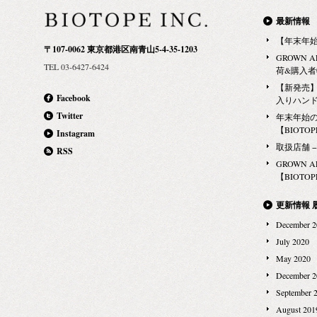
最新情報
【年末年
〒107-0062 東京都港区南青山5-4-35-1203
GROWN 
TEL 03-6427-6424
荷&購入
【新発売】G
Facebook
入りハン
Twitter
年末年始
【BIOTOPE
Instagram
取扱店舗 − Ma
RSS
GROWN 
【BIOTOPE
更新情報 
December 2
July 2020
May 2020
December 2
September 
August 201