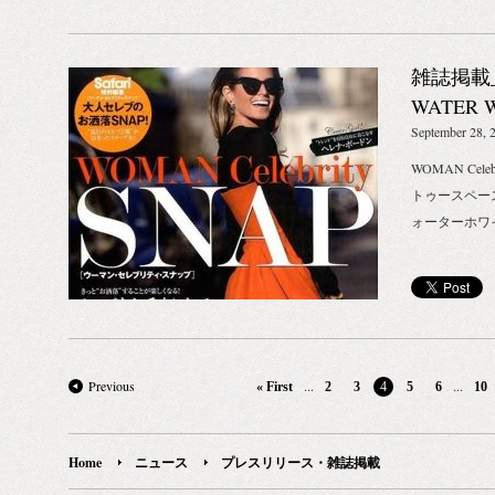
ド、グリセリ
ください。 
アルキル硫酸N
格：1,500
リン、PCA
油、ダイマー
雑誌掲載_2
ル、クエン酸
グリセリル－
WATER W
来)、レブリ
油、水添野菜
September 28, 
料、アニス酸
テングヤシ果
イン酸グリセ
WOMAN Cele
ルシ果皮ロウ
キス、ビャク
トゥースペー
フェロール、
トコフェロー
ォーターホワ
リモネン、シ
セリズ、レシ
アスコルビル
Sコンディシ
キンセンカ花
ド） 価格：2,6
成分をエコサ
｜500ml（
用しています。 S
アルコール、
ME!
アリン酸グリ
Previous
...
...
« First
2
3
4
5
6
10
酸イソアミル
リ種子油、キ
ル酸グリセリ
Home
ニュース
プレスリリース・雑誌掲載
クエン酸、フ