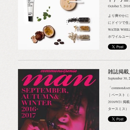
まで潤いをた
THE WAT
October 5, 201
す。深いリラ
より爽やかに
い髪に導きます
にドイツで生ま
ンダーとサン
WATER WH
ダメージヘア
ホワイルユー
イルの豊かな
ム「MMリッ
だ髪の芯まで
ューアルして
る手触りのい
メージした爽
のハーブが溶
持続力がアッ
ッサージすれ
雑誌掲載_2
ーをはじめ、
た、オリジナ
を贅沢に配合
September 30, 
同時発売しま
デリケートな
「common&se
乾燥は、ボデ
す。 パッシ
｜ペースト（ミ
影響を及ぼし
ルドのパワフ
2016/9/
ラインで、心
らずの感動モ
タースミス）
う。 L&Sシ
ップバームが
価格：2,000
頼もしいオー
500ml（2
つでも潤いに