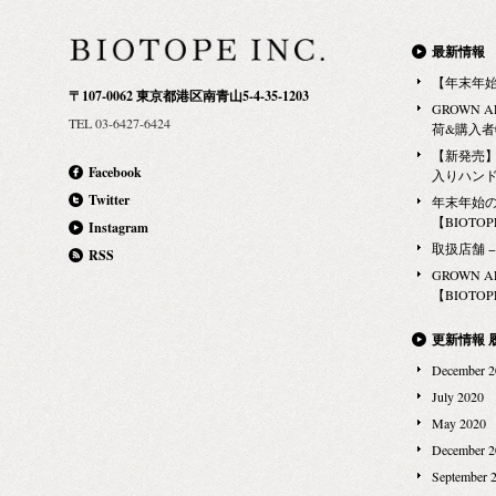
花エキス、ビ
最新情報
【年末年
〒107-0062 東京都港区南青山5-4-35-1203
GROWN 
TEL 03-6427-6424
荷&購入
【新発売】G
Facebook
入りハン
Twitter
年末年始
【BIOTOPE
Instagram
取扱店舗 − Ma
RSS
GROWN 
【BIOTOPE
更新情報 
December 2
July 2020
May 2020
December 2
September 