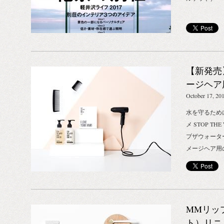
【新発売
ージヘア
THE WAT
October 17, 20
水を守るため
メ STOP THE
プザウォータ
メージヘア用
ディショナー
ッドの心落ち
「L&Sシャ
心落ち着く香
MMリッ
ー。 傷んだ
ン配合で、髪
ト）リニ