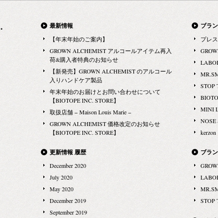
こだわりがある洋服、靴をケアする洗剤やシューケ
THE WATER WHILE USING ME! WMトゥースペー
で設営したり、後片付けの必要がなく、オシャレ
アアイテムを展開。 毎日着る洋服を丁寧に長く着て
スト、トゥースブラシ、ポーチのオーラルケア3点
に、かつ手軽で快適に、開放的な自然を楽しむこと
最新情報
ブラン
いくために、ケア用品はとても重要です。 服を愛す
セット。 GROWN ALCHEMIST トラベルキット（7
ができます。 ただホテルや旅館に泊まるだけでは決
【年末年始のご案内】
プレス
るすべての方にオススメのケアアイテムを取り揃え
アイテム）、フェイシャルケアセット（4アイテ
してできない贅沢で特別な体験ができるのが「グラ
GROWN ALCHEMIST アルコールアイテム再入
GROW
ております。 LABORATORIO OLFATTIVO（ラボラ
ム）の11点セットと大容量。 当日の様子は、また後
ンピング」。 国内でもグランピングの施設がようや
荷&購入者特典のお知らせ
LABO
トリオ・オルファティーボ）。 お部屋のディフュー
日写真付きでレポートします。 楽しみにしていてく
く増えつつあって、少しずつ一般的になってきはじ
【新発売】GROWN ALCHEMIST のアルコール
MR.S
ザーから、香水まで生活の香りを彩るアイテムを展
ださいね。 Circus Outdoor | Generalprobe chapter 3
入りハンドケア製品
めている感もありますが、本当の意味での「グラマ
STOP 
開。 お部屋を香りで彩ることは、自分自身を癒やし
URL : http://www.circusoutdoor.com/generalprobe3form
年末年始のお届けとお問い合わせについて
ラス」を感じられるものがそう多くはないというの
BIOT
てくれる一つの道具。 気分によってお部屋の香りを
※「Generalprobe chapter 3（ゲネラルプローブ チャプ
【BIOTOPE INC. STORE】
が現実です。 そんな「グランピング」の現状に対し
MINI 
楽しめば、模様替えをした時のような爽快感が感じ
ター3）」キャンセル待ちについて 残念ながら、す
取扱店舗 − Maison Louis Marie −
て、真っ向から挑戦するかのように、特別な想いを
NOSE
られますよね。 香水も幅広いラインナップでご用意
でに予約で一杯なようですが、キャンセル待ちのお
GROWN ALCHEMIST 価格改定のお知らせ
込めて作られたグランピングが、8月に実施されま
【BIOTOPE INC. STORE】
kerzon
していただいております。秋冬は、香水を楽しめる
申込を受け付けているそうです。キャンセル待ちご
した。 駅ビルのルミネが仕掛けた本格派グランピン
季節。 お気に入りの洋服に香りをまとって、なりた
希望の方は、下記、メールアドレス宛にタイトル
グ あの有名な駅ビルのルミネが手掛けたグランピン
更新情報 履歴
ブラン
い自分に変身するのもいいんではないんでしょう
『キャンセル待ち希望』と明記頂き、本文にお名
グです。 「ファッションのルミネ」というイメージ
December 2020
GROW
か。 STOP THE WATER WHILE USING ME!（スト
前、携帯電話番号、ご希望の日程を記載の上、お問
のあるルミネが、もっとお客様へのライフスタイル
July 2020
LABO
ップザウォーターホワイルユージングミー！）。 シ
合ください。 お問合せ先：
提案を手がけるような取り組みを模索する中で、浮
May 2020
MR.S
ャンプー、コンディショナーやソープなど幅広いラ
info.circusoutdoor@gmail.com
（担当：香坂）
上したキーワードが「グランピング」でした。 ルミ
December 2019
STOP 
インナップのアイテムを展開。 “水の重要性”をパッ
ネが今回タッグを組んだのは、「東京にある秘密の
September 2019
ケージに込め、メッセージを発信している世界初の