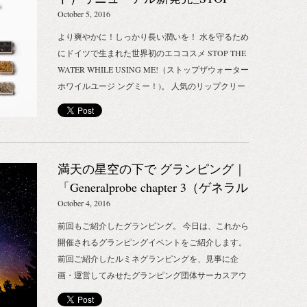
同時発売します！ 空気が乾燥してくるこの季節。
手がけている株式会社BENEXY（ベネクシー）は、
THE WATER WHILE USING ME!
October 5, 2016
乾燥は、ボディやフェイシャルだけでなく、髪にも
長年、BIRKENSTOCK（ビルケンシュトック）の日
影響を及ぼしています。 ハーブの香り漂うヘアケア
より爽やかに！しっかり長い潤いを！ 水を守るため
本での展開を担ってきた会社です。 “快適”というテ
ラインで、心も髪も潤いチャージしていきましょ
にドイツで生まれた世界初のエココスメ STOP THE
ーマにおいては、誰よりも馴染みが深く得意分野と
う。 L&Sシャンプー(ラベンダー＆サンダルウッド)
WATER WHILE USING ME!（ストップザウォーター
も言える会社なのではないでしょうか。 240年続く
価格：2,000円｜4,000円（税別） 容量：200ml｜
ホワイルユージ ングミー！)。 人気のリップクリー
老舗ブランド BIRKENSTOCK（ビルケンシュトッ
500ml（2サイズ） 全成分：水、ラウリルグルコシ
ム「MMリップバーム」（モロッコ ミント）がリニ
ク）といえば、 誰でも一度は手に取ったことがあ
ド、グリセリン、ヤシ油アルキルグルコシド、ココ
ューアルして新登場！ モロッコのミントティーをイ
り、そして、誰もが履き心地が良いと認識している
アルキル硫酸Na、ココイルグ ルタミン酸2Na、イヌ
メージした爽やかな香りはそのままに、より潤いの
靴ブランド。 歩くという事に対しての”快適”を求
リン、PCAオレイン酸グリセリル、変性アルコー
持続力がアップしました。 オーガニックのシアバタ
め、探求し続けているブランドであり、いい靴を作
満天の星空の下で グランピング｜
ル、クエン酸、加水分解コム ギタンパク(コムギ由
ーをはじめ、 ビタミンEが豊富な植物の極上オイル
り出し続けてます。 そんなブランドの歩みは、”快
来)、レブリン酸、ココイルグルタミン酸Na、香
を贅沢に配合。乾燥や紫外線の刺 激を受けやすい、
「Generalprobe chapter 3（ゲネラル
適”の中心的な存在ですよね。 そんな
料、アニス酸、リナロール、レ ブリン酸Na、オレ
デリケートなくちびるのバリア機能をサポートしま
プローブ チャプター3）」
October 4, 2016
「Quorinest（クオリネスト）」が、”快適”をテーマ
イン酸グリセリル、フィチン酸Na、ラベンダー花エ
す。 パッションフルーツ、アサイー 、マリーゴー
にセレクトしたブランド達は、 見ているだけでどれ
前回もご紹介したグランピング。 今日は、これから
キス、ビャクダンエキス、リモネン、エタノール、
ルドのパワフルなブレンド で、くすみ・ひび割れ知
も心地いいものばかり。 先程ご紹介した、
開催されるグランピングイベントをご紹介します。
トコフェロール、クエン酸水添パーム油脂肪酸グリ
らずの感動モノの潤いを! 日増しに秋が深まり、リ
BIRKENSTOCK（ビルケンシュトック）はもちろ
前回ご紹介したルミネグランピングを、見事に企
セリズ、レシチン、パルミチン酸アスコルビル L＆
ップバームが手放せない季節の到来です。 やさしく
ん、 フランスのバスク地方のベレーブランド
画・運営してみせたグランピング団体サーカスアウ
Sコンディショナー（ラベンダー＆サンダルウッ
頼もしいオーガニック100%のリップクリームで、い
LAULHERE（ロレール）。 上質なウールを使用し
トドア。 そのサーカスアウトドア自らが主催するグ
ド） 価格：2,600円｜4,500円（税別） 容量：200ml
つでも潤いに満ちた艶やかなくちびるをキープして