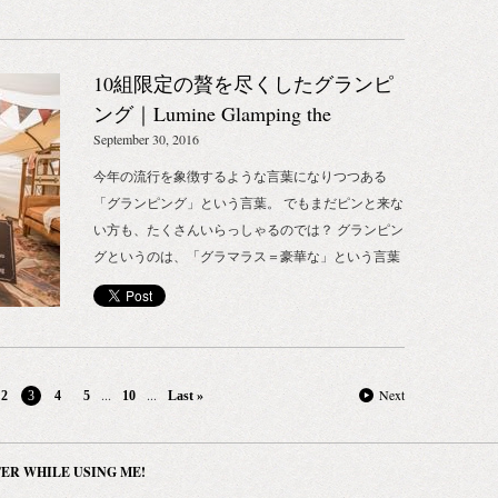
たバスクベレー帽は、 フランスの職人によるとても
ランピングイベント第3弾、その名も「Generalprobe
｜500ml（2サイズ） 全成分：水、グリセリン、変性
ください。 MMリップバーム（モロッコミント） 価
きめ細やかな手仕事で作られています。 帽子の中で
chapter 3（ゲネラルプローブ チャプター3）」が、10
アルコール、セテアリルアルコール、クエン酸ステ
格：1,500円（税別） 容量：10ML 全成分：ヒマシ
もサイズ感がとても大事なのベレー帽。 サイズ感が
月に開催されます。 開催場所は、軽井沢の森の中に
アリン酸グリセリル、リン脂質、 ヤシ油、ラウリン
油、ダイマージリノール酸ジイソステアリン酸ポリ
10組限定の贅を尽くしたグランピ
合わないとなんだか良い角度が見つからず、 せっか
あるキャンプ場 「ライジングフィールド軽井沢」。
酸イソアミル、PCAオレイン酸グリセリル、ヒマワ
グリセリル－３、アンズ核油、ホホバ種子油、ゴマ
く形が決まったと思ったらくずれてしまったりと、
軽井沢駅から車で約10分の上信越高原国立公園内に
ング｜Lumine Glamping the
リ種子油、キサンタンガム、レブリン酸Na、カプリ
油、水添野菜油、ヒマワリ種子油、シリカ、オオミ
とても繊細な帽子です。 そんな繊細なサイズ感を選
位置しています。 場内にはBBQフィールドをはじ
CIRCUS 2016
September 30, 2016
ル酸グリセリル、香料、アニス酸Na、リナロール、
テングヤシ果実油、クダモノトケイソウ種子油、ウ
べるよう、幅広いサイズが取り揃えられています。
め、キャンプフィールド、アスレチックフィールド
クエン酸、フィチン酸Na、エタノール、ラベンダー
ルシ果皮ロウ、コメヌカ油、変性アルコール、トコ
今年の流行を象徴するような言葉になりつつある
自分が快適に被れるベレー帽を見つけられるのでは
まである10万坪規模のアウトドア・リゾートです。
花エキス、ビャクダンエキス
フェロール、香料、アサイヤシ果実油、ババス油、
「グランピング」という言葉。 でもまだピンと来な
ないでしょうか。 オーストラリアの服飾ブランド
今回も、大自然の中に、この日のためだけに特設テ
リモネン、シトロネロール、シア脂、パルミチン酸
い方も、たくさんいらっしゃるのでは？ グランピン
GOOD STUDIOS（グッドストゥディオス）。 麻素
ントが建てられ、居室内が豪華かつ快適に装飾され
アスコルビル、シトラール、スペアミント油、トウ
グというのは、「グラマラス＝豪華な」という言葉
材にこだわりを持ち、シンプルなデザインが心地い
ます。 ウェルカムドリンクでお出迎え。 ジャズ演
キンセンカ花エキス ※リニューアルにあたって、全
と、「キャンピング」を組み合わせた新しいキャン
い洋服ラインナップが特徴です。 こだわりの素材感
奏付きのディナーや、 自然を満喫できるプライベー
成分をエコサートによるオーガニック認証成分を採
プのスタイルを表現する造語のことで、これまでキ
がとても良く活かされており、触り心地もよく、 着
トなキャンプファイヤーまで。 そんなグランピング
用しています。 STOP THE WATER WHILE USING
ャンプを好きでなかったひとたちまでをも巻き込ん
ていて違和感なくストレスフリーで着ていられる洋
イベント「Generalprobe chapter 3（ゲネラルプローブ
ME!
で、日本だけでなく、ヨーロッパやアメリカなどで
服。 色や形なども普段使いしやすく、全身コーディ
チャプター3）」に、BIOTOPE INC.からは、
も、ここ数年、大きな注目を集めているムーブメン
...
...
Next
2
3
4
5
10
Last »
ネートして雰囲気を楽しみたいブランドです。 そし
GROWN ALCHEMIST（グロウン・アルケミスト）
トです。 ふつうのキャンプとの違いは、自分でテン
て、私達BIOTOPE INC.からも、3ブランドご紹介を
と、STOP THE WATER WSTOP THE WATER（スト
トを張ったりすることもなく、自然の中に快適な宿
させて頂いております。 TANGENTGC（タンジェン
ップザウォーターホワイルユージングミー!）のプロ
泊スペースやサービスがすでに用意されてあるとい
ER WHILE USING ME!
ト・ガーメントケア）。 素材やディティールなどに
ダクツが、アメニティとして参加します。 STOP
うこと。キャンプ用品を買い込んだり、キャンプ場