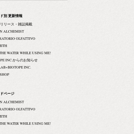
ド別 更新情報
リリース・雑誌掲載
N ALCHEMIST
RATORIO OLFATTIVO
MITH
THE WATER WHILE USING ME!
OPE INC.からのお知らせ
LAB×BIOTOPE INC.
 SHOP
ドページ
N ALCHEMIST
RATORIO OLFATTIVO
MITH
THE WATER WHILE USING ME!