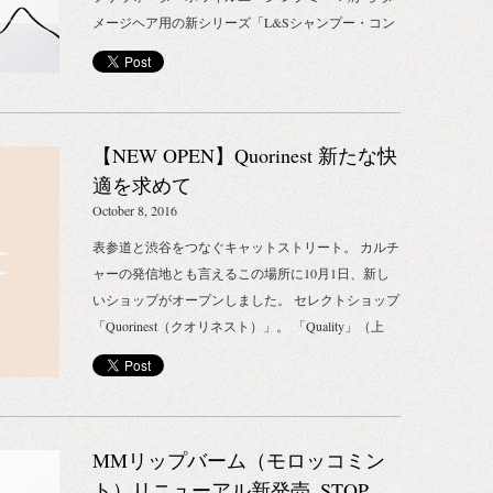
メージヘア用の新シリーズ「L&Sシャンプー・コン
ディショナー」が新登場！ ラベンダーとサンダルウ
ッドの心落ち着く香りが広がるヘアケアライン。
「L&Sシャンプー」 ラベンダーとサンダルウッドの
心落ち着く香りが広がるダメージヘア用のシャンプ
【NEW OPEN】Quorinest 新たな快
ー。 傷んだ髪の保湿と補修をするウィートプロテイ
ン配合で、髪本来の強さとツヤをとりもどし、毛先
適を求めて
まで潤いをたたえたクシ通りのよい髪に仕上げま
October 8, 2016
す。深いリラックスとともに髪の芯まで潤った美し
表参道と渋谷をつなぐキャットストリート。 カルチ
い髪に導きます。 「L&Sコンディショナー」 ラベ
ャーの発信地とも言えるこの場所に10月1日、新し
ンダーとサンダルウッドの心落ち着く香りが広がる
いショップがオープンしました。 セレクトショップ
ダメージヘア用のコンディショナー。 ココナッツオ
「Quorinest（クオリネスト）」。 「Quality」（上
イルの豊かな潤いで、乾燥や摩擦でパサつきで傷ん
質）を備え、「Originality」（独自性）を持った製
だ髪の芯まで潤いを与え、毛先までしっとりまとま
品・サービスの「Nest」（集合場）という意味が込
る手触りのいい髪に仕上げます。ノンシリコン処方
められています。 “これまで経験・体験したことの
のハーブが溶けこむコンディショナーで地肌からマ
ない新たな快適”がテーマのとても心地良いセレク
ッサージすれば、地肌も心もときほぐれるよう。 ま
MMリップバーム（モロッコミン
トショップです。 “快適”をテーマにしている
た、オリジナルボックスに入ったヘアケアキットも
「Quorinest（クオリネスト）」。 そんなショップを
ト）リニューアル新発売_STOP