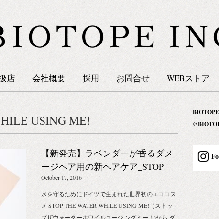
扱店
会社概要
採用
お問合せ
WEBストア
BIOTOPE
HILE USING ME!
@BIOT
【新発売】ラベンダーが香るダメ
Fo
ージヘア用の新ヘアケア_STOP
THE WATER WHILE USING ME!
October 17, 2016
水を守るためにドイツで生まれた世界初のエココス
メ STOP THE WATER WHILE USING ME!（ストッ
プザウォーターホワイルユージ ングミー！)から ダ