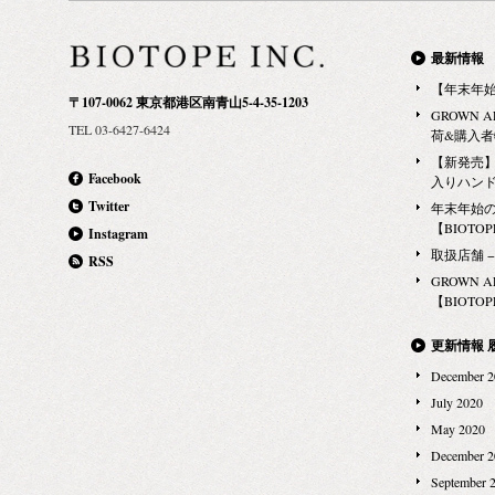
にしてくれるアウトバストリートメント兼ヘアスタ
が、実際には2～3回で十分。というのも、最近の歯
繊細なアロマ
に日常的にお
イリング下地。 パサつく髪にすっと浸透し、軽やか
磨き粉にはフッ素など虫歯を予防する成分が含まれ
ンスに熟成さ
イズ感」 バ
最新情報
で指通りの良い自然な質感に導きます。 オーストラ
ているので、完全にすすいでしまうと効果が薄くな
ースと甘さと
感。雑誌やパ
【年末年
リアの砂漠地帯に生息するデザートピーチ・デザー
ってしまうためだとか。 そうはいっても口の中に歯
〒107-0062 東京都港区南青山5-4-35-1203
なやかで気高
また、薄手の
GROWN 
トライム・レモンアスペンのフルーツ由来成分が髪
磨き粉が残るのは、飲み込んでしまう可能性もあ
TEL 03-6427-6424
の名の通りの
サブバックと
荷&購入
のすみずみまで活き活きとした潤いを与え、 ドライ
り、あまり気分が良くないという人もいるでしょ
りと落ち着いた
入れ方法」 
【新発売】G
ヤーの熱やブラッシングによる刺激から髪を守りま
う。口に直接入る歯磨き粉も、体に害のないナチュ
Facebook
入りハン
ット） 017
が、バッグの
す。 もっと早く出会いたかった。自分のヘアが好き
ラルな成分のものを使いたいもの。そこで今回おす
Twitter
年末年始
ツ） オーガ
が付いてしまっ
になる、そんなアイテム。 STOP THE WATER
すめしたいのが、こちらの歯磨き粉です。 WMトゥ
【BIOTOPE
Instagram
オイル配合の1
WATER WH
WHILE USING ME! MMリップバーム モロッコのミ
ースペースト（ワイルドミント）1,200円 WMトゥー
取扱店舗 − Ma
RSS
が気になる箇
ン素材。 汚
ントティーをイメージした爽やかな香りの天然100%
スペーストは、商品に含まれているすべての成分が
GROWN 
けます。 甘
いつもサッパ
【BIOTOPE
のリップバーム。 オーガニックのシアバターをはじ
天然由来の原料を使用しているので、口の中に歯磨
来だから自然
魅力の一つで
め、ビタミンEが豊富な植物の極上オイルを贅沢に
き粉が少し残っても安心です。虫歯の発生を予防す
チョコレート。甘
持って、秋の
更新情報 
配合。 さらに、パッションフルーツ、アサイー、マ
るキシリトールや、歯の着色であるステインを除去
WHILE US
ょうか？ STOP
December 2
リーゴールドのパワフルなブレンドで、 くすみ・ひ
する炭酸カルシウムを配合。また、海塩が歯ぐきを
ルユージング
円（税別） サ
July 2020
び割れ知らずの感動モノの潤いが実現します。 甘い
引き締めます。フレッシュなミントの味で、歯磨き
ルケアセット 
（ストラップ
May 2020
ものが苦手な彼女には、お口直しのミントティー
後の息もさわやかに。 歯磨きは歯の健康に役立つも
ハーブ由来成
プ1,080mm
December 2
を。 L:A BRUKET 007 エンリッチ・ソープ（ワイル
のですが、方法だけでなく、タイミングも大切にな
泡立ちで歯石
September 
ドローズ） 思わず深呼吸したくなるような、100％
ります。正しい歯磨きケアで、口の中の健康を保ち