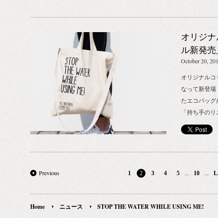
ら） GROWN ALCHEMIST O2 サイエンス リップバ
康を損ねる可能性があります。 食事の度に歯は溶け
期間中にお買
ーム（リップクリーム｜高保湿・レスキュー） 植物
だしている 虫歯は、細菌が作り出す酸によって歯が
倍に！ ※ポイン
オイルのリッチなブレンドの無香料のレスキューバ
溶けてしまう状態のことですが、実は食事の度に歯
会員登録された
オリジナ
ーム。 唇にのせた瞬間から、体温でとろけるように
は溶けています。その原因となるのが、レモンや
円分のお買上
口元になじみ、さらりとべたつかず、深い潤いを与
酢、炭酸飲料などのpHの低い食品。これらの酸性の
ル新発売_S
をプレゼント
えてくれます。オーガニック・無香料なので、お食
性質を持つ食品を食べることで、歯の表面のエナメ
WHILE U
October 20, 20
らそれぞれピ
事前やおやすみ前も気にせずお使いいただけます。
ル質からミネラル分が溶け出しているのです。 この
対象商品を6
オリジナルコ
いつでも携帯して持ち運びたくなる、オシャレでち
作用に対抗するのがだ液です。だ液には、食事によ
アへのリンクはこ
なって新登場
ょっと重厚感のあるパッケージも魅力。 女性必須の
り溶けてしまった部分の歯を修復する働きがありま
ロウン・アル
たエコバッグ
リップアイテムこそ、質も見た目も、いいものを。
す。 食後すぐの歯磨きはしない方がいい理由は？
オレンジピール
「持ち手のリ
LABORATORIO OLFATTIVO BIANCOTHE｜ビアン
食後すぐの歯磨きは、歯が溶け出している状態なの
ず、爽やか。
用意でしたが
コテ（ホワイトティー）200ml すっきりと華やかな
で、歯磨きの行為によって歯が摩耗しやすくなりま
質層の奥まで
ップ付きに！
ホワイトティーの香りに禁断の果実の力強さがアク
す。また、ひと昔前までは、食後すぐの歯磨きが良
ベタベタとし
ンにも幅広く
セントの清潔感溢れる香り。 甘さと爽やかさが心地
しとされていましたが、最近では食後30分程度待っ
ットな仕上が
ば、自転車に
よく調和し、どんな空間にもマッチする瑞々しいお
てから歯磨きをすることがすすめられています。 そ
チューブは、
物をしてしま
Previous
...
...
1
2
3
4
5
10
L
香りは、 これから訪れる春のあたたかな空気とも良
のほかには？意外な歯磨きのポイント そのほかにも
す。 こだわ
うが持ち運び
く合う、ラボラトリオ・オルファティーボ人気No1
あまり知られていない歯磨きのポイントには次のも
LABORATO
ロッパの名だ
商品。 一足はやく、春らしい華やかな香りのプレゼ
のがあります。 歯磨き後のうがいは軽めに！ 歯磨
ファティーボ）
THE WATER
Home
ニュース
STOP THE WATER WHILE USING ME!
ントに。 MR.SMITH ファウンデーション 髪を素直
きの後は、十分に口をすすぐようによく言われます
ヴィーノ（赤
そのロゴがプ