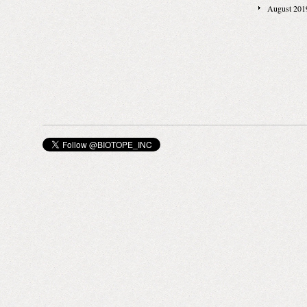
安全な植物由
August 201
ピュアなエッシェンシャルオイルを配合した 香り豊
ましょう。
塩が歯茎にま
かなハンドメイドソープ。 ひとつひとつ丁寧に少量
が心地よく、
ずつ、コールドプロセス製法で手作りされていま
ところ。 チ
す。 ココナッツオイル、パームオイル、ヒマワリオ
MR.SMIT
イルをベースに、 オーガニックの植物からの恵みが
クス｜ソフト
たっぷりとつまった石けんは、 敏感なお肌の潤いを
然なツヤや束
しっかり守りながら洗う、リッチでクリーミーな使
クス。 べた
い心地です。 うっとりとするようなワイルドローズ
をもたらし、
の香りは心や体の緊張を解きほぐします。 リッチな
ィアムヘアに
香りと潤いの癒しは、とっておきの一時に。
つけるのにぴ
TANGENTGC デリケートデタージェント デリケー
ス、オーガニ
トな衣類の繊維細胞をケアしながら、優しく洗い上
の毛で悩んでる
げる100%天然由来の洗濯洗剤。 ウール、シルク、
ガーメントケア
モヘア、ダウン、カシミアなどのデリケー トな天然
ース、シュー
素材にも適しています。 衣類への負担が少ない手洗
イン・クロス
いのケアが特におすすめですが、洗濯機のおしゃれ
ケアの基本の
着洗いコースの使用にも◎ 爽やかなオレンジの香り
たキット。 
が、お洗濯タイムをハッピーにしてくれます。 お洒
エッシャンシ