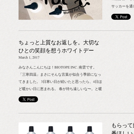
サッカーを通
らす、きっか
と、サッカー
ャリティー活
行われた第1
ちょっと上質なお返しを。大切な
BIOTOPE IN
USING M
ひとの笑顔を想うホワイトデー
THE WATER 
March 1, 2017
WATER WH
みなさんこんにちは！BIOTOPE INC. 南雲です。
「私を使って
「三寒四温」まさにそんな言葉が似合う季節になっ
かけ、 みん
てきました。 3日寒い日が続いたと思ったら、4日ほ
たちに届ける
ど暖かい日に恵まれる。 春が待ち遠しいな〜。と暖
たわる水問題の
かい日を想うのも、四季のある日本の醍醐味かもし
PROJECT
れませんね。 さて、2月もあっという間に終わりを
は、水不足に
迎え、3月に突入しました！ 卒業シーズン、あるい
革新的で画期
は、慣れ親しんだ環境との別れの季節でもあり 新し
た、寄付プロジェ
もらって
い出会い、新年度に向けての準備期間でもある3
USING M
月。 ひな祭りやお彼岸など、日本には様々な、日本
番ほしい