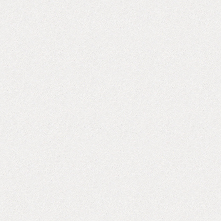
落大好きな彼女へ。大事な服を永く、心地よく。 い
います。 お
かがでしたでしょうか？気になるもの、ありました
だわりと嗜み
か？ 大好きな恋人へ、大切な奥様へ、仲の良い友達
ったりなもの
へ 女性へのプレゼントってなんとなく、難しく思っ
が欲しいなと
てしまいますよね。 何がほしいかな？そう考えると
く考えて悩ん
アレもコレも良く見えてしまいます。 そんな時は、
入った、そし
相手が心地よく過ごせるようなアイテムを探してみ
しいもの。 
るのも、ひとつのオススメ。 大切なひとにはいつも
い頂けるブラ
笑顔で、気持ちよく過ごしてほしいものです。 その
敵です。 感
笑顔を想ってのプレゼント探しは、とっても楽し
添えて。 素
く、とっても幸せなもの。 …
に、、、 BIOT