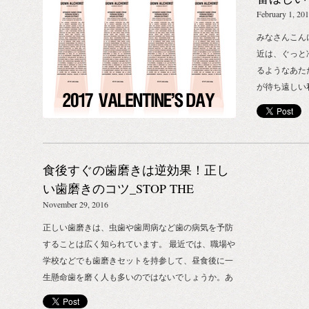
実際にスタッ
ならではの行事や風習がありますが、 もうすぐやっ
バレンタ
February 1, 20
ます。 過去
てくる“ ホワイトデー ”もそのひとつ。 実は日本で
くる、フォグ
みなさんこんにち
生まれた日本ならではのイベントで、 海外には“ ホ
支援。 そし
近は、ぐっと
ワイトデー ”という概念そのものがないそう。 お菓
鋭意調整中で
るようなあた
子業界の戦略、などとも言われていますが、 「頂き
目指す「STOP T
が待ち遠しい
物にはお返しする。」そんな、日本人だからこそ根
そしてカンボ
うな、ワクワ
付いた、 日本人らしさ溢れる素敵なイベントのひと
団体World
という間に過
つなのかな、なんて思ったり。 そこで、本日3/1〜
のこういった
ね。そう、“ 
14まで、BIOTOPE INC.オンラインストアにて ちょ
足を運ばずと
ンデーといえ
っとお得なホワイトデー限定企画をスタートしま
食後すぐの歯磨きは逆効果！正し
ものも沢山あ
ら作った手作
す！ これからご紹介する商品を期間中にお買上げい
考える事 慌
に気持ちを伝
い歯磨きのコツ_STOP THE
ただくと、なんとポイントが10倍に！ ※ポイント付
なかなかない
ありがとうの
WATER WHILE USING ME!
November 29, 2016
与は、BIOTOPE INC.STOREに会員登録された方限
たり前は、当
おきのチョコ
定のサービスです。 ※通常、100円分のお買上げごと
正しい歯磨きは、虫歯や歯周病など歯の病気を予防
を持ってみる
レンタインデ
に1ポイント（1ポイント=1円）をプレゼントしてい
することは広く知られています。 最近では、職場や
供たちのため
喜ぶ、コスメ
ます。 それでは、6ブランドからそれぞれピックア
学校などでも歯磨きセットを持参して、昼食後に一
が「実際に形
と先駆けて、本日
ップした、ギフトにぴったりな対象商品を6つご紹
生懸命歯を磨く人も多いのではないでしょうか。あ
は、私たちに
ラインストア
介しますね！ （オンラインストアへのリンクはこち
まり知られていませんが、食直後の歯磨きは歯の健
しれません。 BI
企画がスター