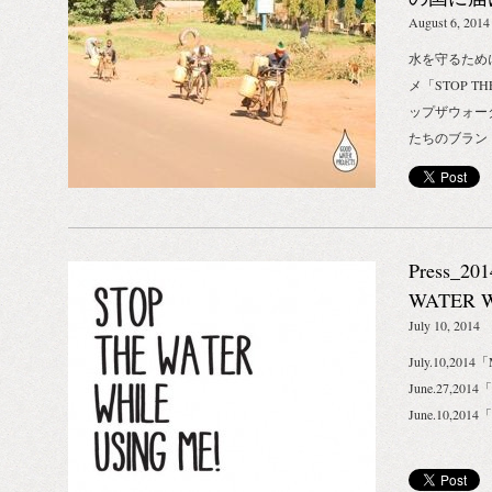
おすすめのオ
ズ人気No.1
PROJECT
August 6, 2014
ミンE、肌を
優しさはその
寿の果物とも
水を守るため
ムを配合。 
高める。 （
メ「STOP TH
ントの爽やか
策、エイジン
ップザウォー
わります。 
ヤシ ）豊富
たちのブラン
用をもつハー
日焼け対策。
トしてから丸
き締め、歯と
セラミドを含
丸2年が経過
ドルッキング
グルミ）ビタ
かなこの日本
ラッシングを
つ。 全成分
世界に横たわ
そして、もち
Press_20
ラウリン酸イ
いと思い、私
口の水を止め
ーモンド油*
ださい。 ブ
WATER W
こそ安全なも
ル、ヒマワリ
イン賞を総ナ
July 10, 2014
ンタルケアで
コメヌカ油、
たものの、世
てください。
July.10,201
ル、トコフェ
とデザインが
ト） 発売日：2
June.27,2014
リ種子油不け
のか、ちょっ
1,200円（
June.10,201
油、フウセン
けてみると、
ウム配合のス
ーズマリーエ
き、いまでは
派ハミガキ。
成分 STOP TH
のご家庭の洗