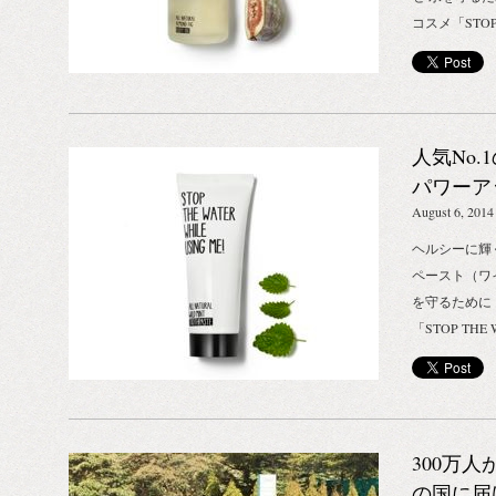
コスメ「STOP T
（ストップザ
ー！）から、
ィグ)が新登
ミン豊富な極
人気No
ボディのエイ
力でストレッ
パワーア
もオススメ。
発売！_ST
August 6, 2014
す。 ふわり
USING M
ヘルシーに輝
陽のキスを！
ペースト（ワ
きます。 A
を守るために
発売日：2014年
「STOP THE
別） 概要：
プザウォータ
アーモンドと
タルケアアイ
ディオイル。
イルドミント
タミン豊富な
その名のとお
いを与え、弾
300万
て！」と節水
でストレッチ
コでウィット
の国に届け