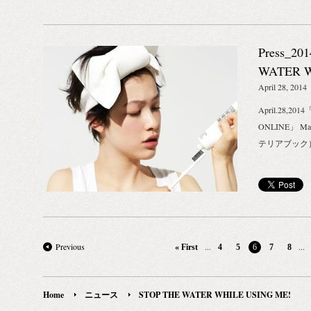
化し、海塩が
——————
なレストラン
るものこそ安
［お問合せ先］ BI
ランドにまで
しい爽やかな
4.4.6, higash
もの人たちがユ
Press_20
に歯本来の、
フォーム：CONT
ルもの水がセー
分：ソルビト
WATER W
には想像もで
掃剤）、炭酸
April 28, 2014
返し、という
剤）、キシリ
2014年3月「G
April.28,201
ン酸２Ｎａ（
しました。 
ONLINE」 Ma
（発泡剤）、
ている人たち
テリアブック）」 F
（清涼剤）、
クトの目指す
ム（湿潤剤）
ブランド創設
水（清涼剤）
安全な水にア
剤）*、セー
人いるとも言
（保湿剤）*
な大きな問題
認証成分 STOP 
なんて、ほん
Previous
...
...
« First
4
5
6
7
8
YOUR TEETH.
かもしれませ
——————
す。小さな行
［お問合せ先］ BI
を起こすこと
Home
ニュース
STOP THE WATER WHILE USING ME!
4.4.6, higash
目の前にある