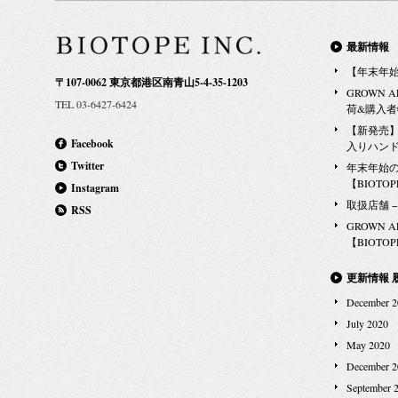
フォーム：CONT
霧（きり）を
なたは何を思
最新情報
うやって？」
【年末年
〒107-0062 東京都港区南青山5-4-35-1203
な地域で、も
GROWN 
TEL 03-6427-6424
うに実現でき
荷&購入
んか？ 「SAVE
【新発売】G
Facebook
入りハン
ーブして、水
Twitter
年末年始
WATER PR
【BIOTOPE
Instagram
world（ペ
取扱店舗 − Ma
RSS
収集器）設置
GROWN 
ーブした水を
【BIOTOPE
をムービーに
STOP THE WA
更新情報 
——————
December 2
［お問合せ先］ BI
July 2020
4.4.6, higash
May 2020
フォーム：CONT
December 2
記事- 「GOOD 
September 