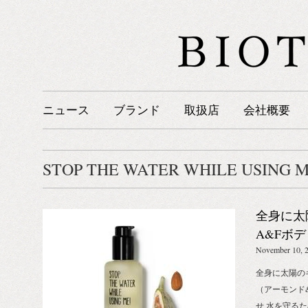
ニュース
ブランド
取扱店
会社概要
STOP THE WATER WHILE USING M
全身に太
A&Fボ
フィグ）発
November 10, 
THE WAT
全身に太陽の
（アーモンド&
せ 水を守る