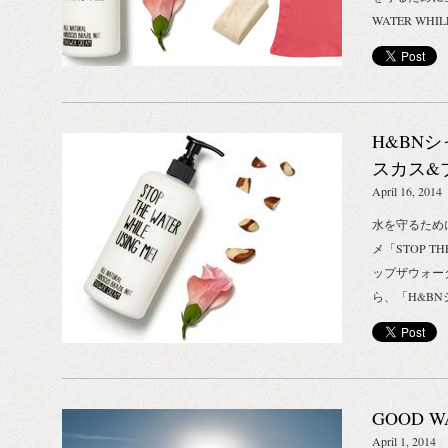
WATER WH
ーホワイルユ
ンギフトセッ
「植物のチカ
さに目覚める」
H&BN
アイテムを、STO
のボディケア
スカス&
し、ボタニカ
_STOP T
April 16, 2014
がもつエネル
USING M
水を守るため
感性に響くギ
メ「STOP TH
に先駆け、20
ップザウォー
店「グローバ
ら、「H&B
発売をいたしま
ブラジルナッ
日(月)予定
はじめません
《aware》を
リーム」は、
地球と人にやさ
イプのボディ
WATER WHI
GOOD WA
み込み、とろ
「肌から目覚
しください。
April 1, 2014