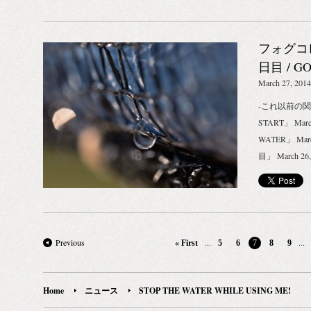
ガム、トコフ
よさです。 ミ
目的地となる
ミン酸Ｎａ、
円（税別） STOP
ました。 早
酸Ｎａ、フィ
WMトゥース
フォグコ
網（ネット）
ル、リモネン
ゥースブラシS、
位にカットし
日目 / GO
ル *オーガ
イスタオル、
ットを二重に
March 27, 2014
ス）古い角質
チャーしたト
です。 かな
き （ブラジ
-これ以前の関連
ーラルケアに
合わせるのは
豊富に含み、
START」 Marc
エコバッグが
の日、「ped
高い保湿効果
WATER」 Ma
に空気を含み
人スタッフが
富なビタミン
目」 March 
す。 毎日使
成になりまし
STOP THE WA
ずりが、あち
安心のオーラ
学校にフォグ
——————
け、深い夜の
ンを。 夏の
わばフォグコ
［お問合せ先］ BI
れたのを目に
かなギフトセ
して、すでに
4.4.6, higash
さに息を飲み
ックコットン
コレクターの
フォーム：CONT
の中でも最も
「ナチュラル」と
Previous
...
...
« First
5
6
7
8
9
で、地形や風
置しており、
WHILE USI
テスト用の小
さを誇るメルー
植物のチカラを
置して、ベス
ングルドト・
Home
ニュース
STOP THE WATER WHILE USING ME!
WATER WHIL
らの指示にし
が「これぞ大
——————