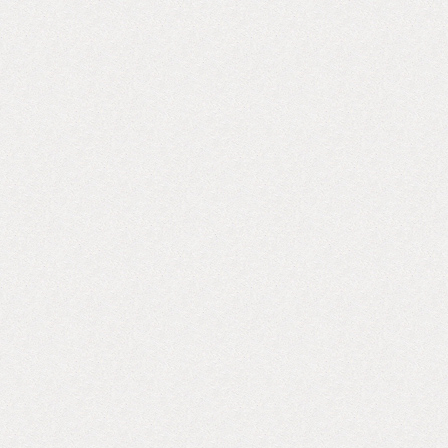
具や消耗品を
模の街に立ち
気のある街で
街でもみるこ
の子どもたち
側溝から水を
た。 ちょっ
し、さらに西
とも呼ばれる
けていく中、
たるマサイ族
ことができま
村に到着し、
や職業センタ
らいました。
レクター設置にか
WHILE US
コレクターの設置