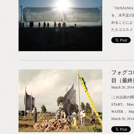
し、お肌だけ
あげる働きを
「TANZANI
す。 ハイビ
ミン・ミネラ
を、水不足の
セット 12,80
を贅沢に配合
めることによ
USING ME
ズの幸せに満
たエココスメ「ST
ス&ブラジルナッツ
さしさを届け
ME!」 ~ 3周
トップ、フェ
た柔らかなお
~ -関連記事- 「
イビスカスを
潤すをこれ1
March 22, 2
されるSTOP T
得の潤いとな
」 March 24, 2
イテム「H&
ャワークリー
26, 2014
ブラジルナッ
季節にも嬉し
フォグコ
March 27,
のハイビスカス
（ハイビスカス
目（最終日
（最終日）」 Mar
トップ・フェ
5月12日（月）
PROJECT
March 28, 2014
い角質をやさ
500ML 4,
つ「ハイビス
-これ以前の関連
油*、アンズ
のボディソー
START」 Marc
リセリン、ク
き、幸せに満
WATER 」 Marc
アリルアルコ
まとうだけで
March 26,
変性アルコー
スカラーのタ
日目」 March 
ａ、ラウリン
ガニックコッ
は、ついにフ