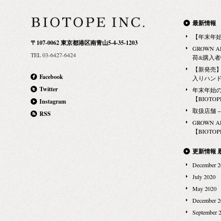
大きな石をセ
風景。 その朝、
［お問合せ先］ BI
ーの柱を設置
ド）」の他の
4.4.6, …
最新情報
がやってきて
フリカの自然
【年末年
（ネット）を
〒107-0062 東京都港区南青山5-4-35-1203
食を食べまし
GROWN 
時です。 小
TEL 03-6427-6424
「ped wo
荷&購入
伝いにきてく
パースとクリ
【新発売】G
ず、大きな作業が
Facebook
入りハン
よって設立さ
Day)- 今
Twitter
年末年始
地を置く非政
レクターを学
【BIOTOPE
Instagram
やパートナー
から滴り落ち
取扱店舗 − Ma
RSS
り、世界中か
下部に雨どい
GROWN 
ンザニアの、
【BIOTOPE
いを流れる水を
援を、現地の
の貯蔵タンク
つ同時に実現
更新情報 
たるフォグコ
フリカのタン
December 2
ました。 子
コレクターの
July 2020
見守っていて
ォグコレクタ
May 2020
グコレクターを「
換する器具の
December 2
ニア・スカイ
まれる湿気を
September 
戸のように地