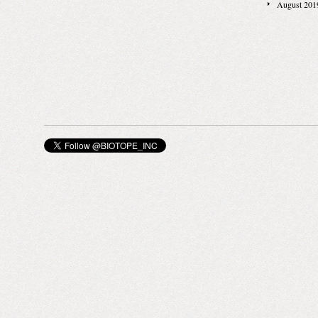
何らの動力も
August 201
ら水を集めて、
（ネット）は
SKY WAT
空気がその目
ー）」がエン
濾過され、そ
てくれると信じ
あつめられ、
WATER（
み。 40平
ンダボク村の
ーを使えば、調
ンバーと小学
水を集めるこ
にしました。 2
2倍のサイズ
ド）」の支援
を2台設置する
ユ中学校の校
ル、1年間で
た。 校長先
可能な計算に
ちの人生を一
とヴァヤもわ
した。 フォ
ロガートリオ「I 
を集めてくれ
とヴァヤ 「I Se
タンクの水を
身の3人の男
め、毎日数時
ートリオ。 今回
っくりそのま
メラマンとし
の時間を、勉
の兄弟のジャ
た。 勉強時