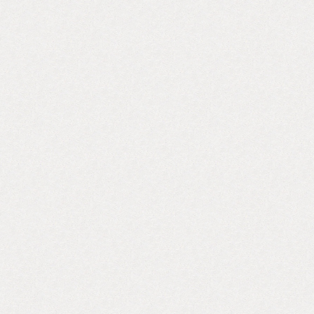
の人々が持っ
成績は、大幅
気、腐敗や絶
倒的な違いで
タンブラーやF
で目を丸くし
自の視点とス
成感と心地よ
しさ、愛、ロ
包んでいます
スのイメージ
子どもたちの笑
れで「GOOD 
PROJECT
オフロード車
でしょう。 STOP
所帯になりま
シャ国立公園
て英気を養い
した。 -Da
のエンダボク
world（ペ
ヒリ語で「思
た。 ここは1
の子どもたち
ても幸せそう
た。 その後