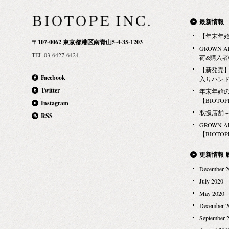
最新情報
【年末年
〒107-0062 東京都港区南青山5-4-35-1203
GROWN 
TEL 03-6427-6424
荷&購入
【新発売】G
Facebook
入りハン
Twitter
年末年始
【BIOTOPE
Instagram
取扱店舗 − Ma
RSS
GROWN 
【BIOTOPE
更新情報 
December 2
July 2020
May 2020
December 2
September 